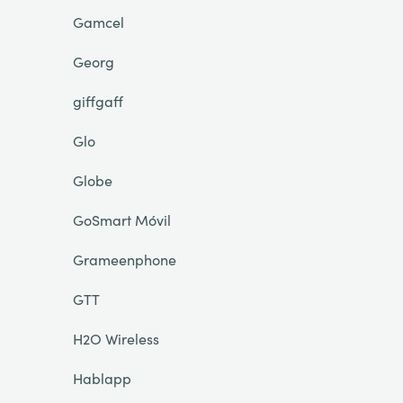
Gamcel
Georg
giffgaff
Glo
Globe
GoSmart Móvil
Grameenphone
GTT
H2O Wireless
Hablapp