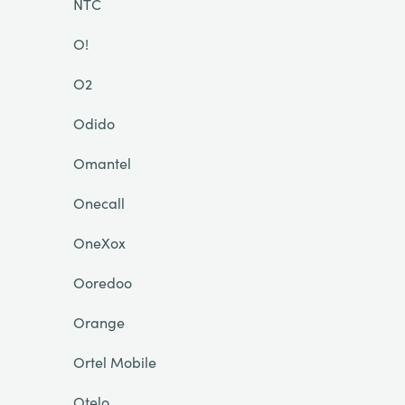
NTC
O!
O2
Odido
Omantel
Onecall
OneXox
Ooredoo
Orange
Ortel Mobile
Otelo