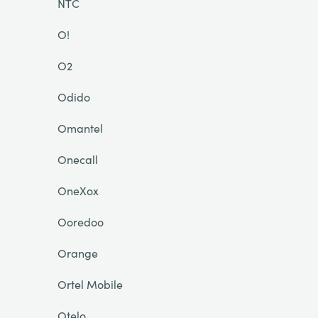
NTC
O!
O2
Odido
Omantel
Onecall
OneXox
Ooredoo
Orange
Ortel Mobile
Otelo