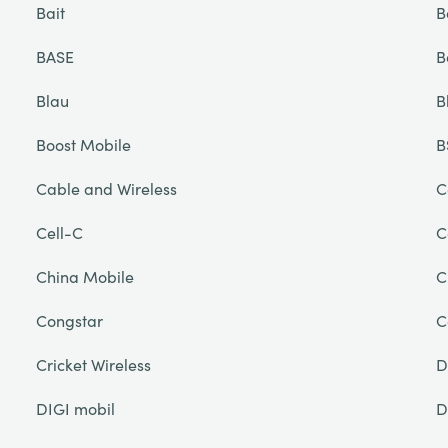
Bait
B
BASE
B
Blau
B
Boost Mobile
B
Cable and Wireless
C
Cell-C
C
China Mobile
C
Congstar
C
Cricket Wireless
D
DIGI mobil
D