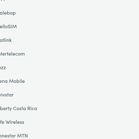
alebop
elloSIM
otlink
ntertelecom
azz
ena Mobile
yivstar
iberty Costa Rica
ife Wireless
onestar MTN