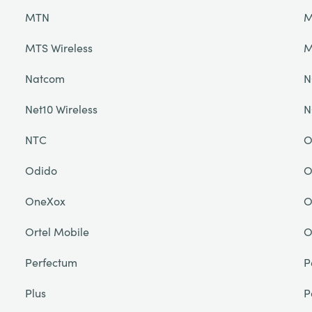
MTN
M
MTS Wireless
M
Natcom
N
Net10 Wireless
N
NTC
O
Odido
O
OneXox
O
Ortel Mobile
O
Perfectum
P
Plus
P