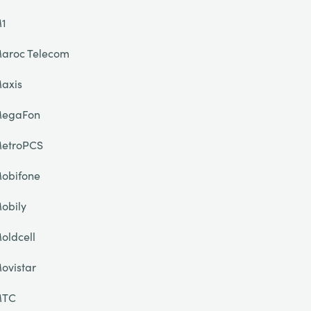
1
aroc Telecom
axis
egaFon
etroPCS
obifone
obily
oldcell
ovistar
TC