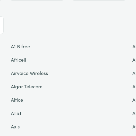
A1 B.free
A
Africell
A
Airvoice Wireless
A
Algar Telecom
A
Altice
A
AT&T
A
Axis
A