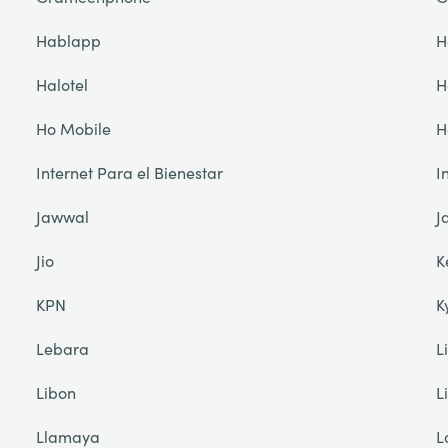
Hablapp
H
Halotel
H
Ho Mobile
H
Internet Para el Bienestar
I
Jawwal
J
Jio
K
KPN
K
Lebara
L
Libon
L
Llamaya
L