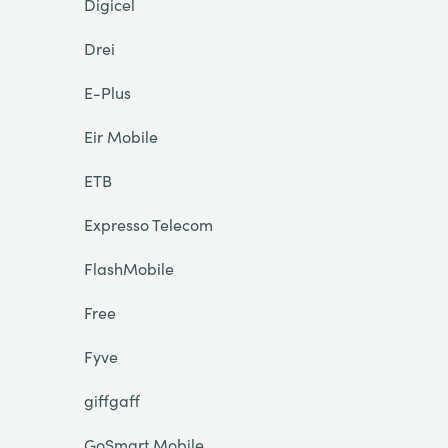
Digicel
Drei
E-Plus
Eir Mobile
ETB
Expresso Telecom
FlashMobile
Free
Fyve
giffgaff
GoSmart Mobile