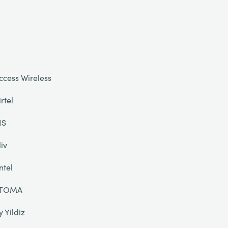
ccess Wireless
irtel
IS
liv
ntel
TOMA
y Yildiz