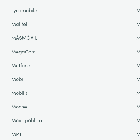
Lycamobile
M
Malitel
M
MÁSMÓVIL
M
MegaCom
M
Metfone
M
Mobi
M
Mobilis
M
Moche
M
Móvil público
M
MPT
M