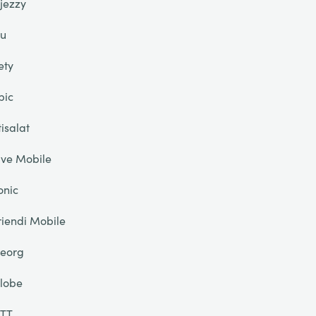
jezzy
u
ety
pic
tisalat
ive Mobile
onic
riendi Mobile
eorg
lobe
TT