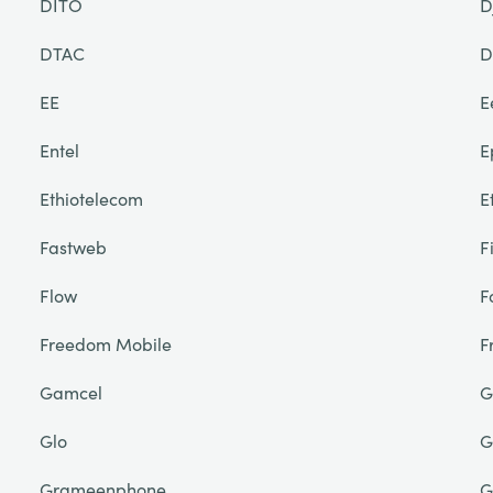
DITO
D
DTAC
D
EE
E
Entel
E
Ethiotelecom
E
Fastweb
F
Flow
F
Freedom Mobile
F
Gamcel
G
Glo
G
Grameenphone
G