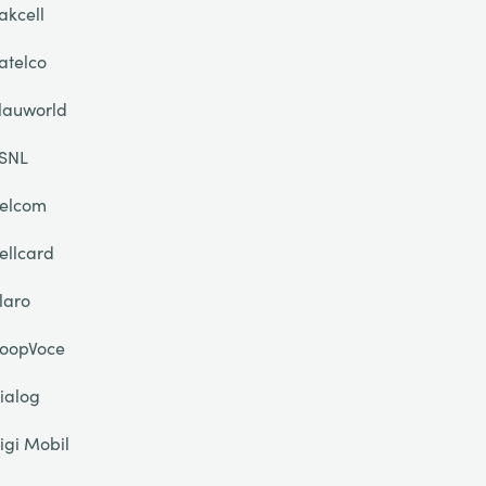
akcell
atelco
lauworld
SNL
elcom
ellcard
laro
oopVoce
ialog
igi Mobil