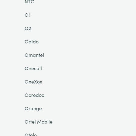
NTC
O!
O2
Odido
Omantel
Onecall
OneXox
Ooredoo
Orange
Ortel Mobile
Otelo