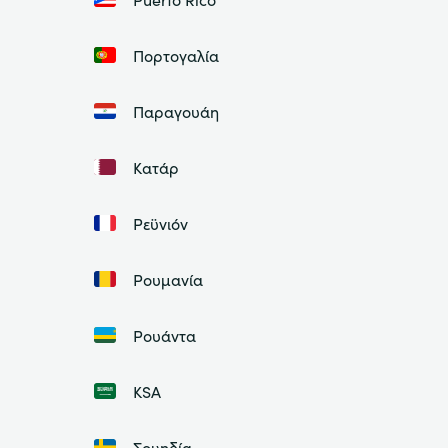
Πορτογαλία
Παραγουάη
Κατάρ
Ρεϋνιόν
Ρουμανία
Ρουάντα
ΚSA
Σουηδία