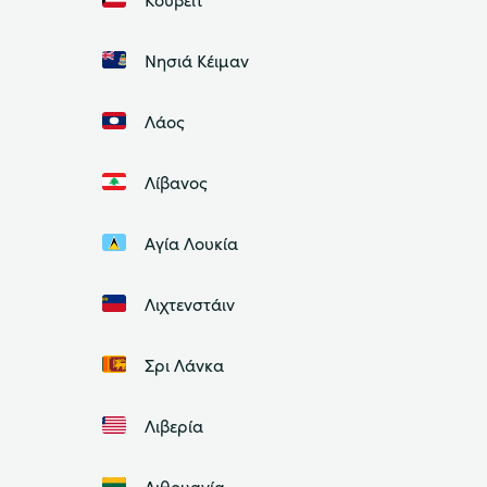
Νησιά Κέιμαν
Λάος
Λίβανος
Αγία Λουκία
Λιχτενστάιν
Σρι Λάνκα
Λιβερία
Λιθουανία