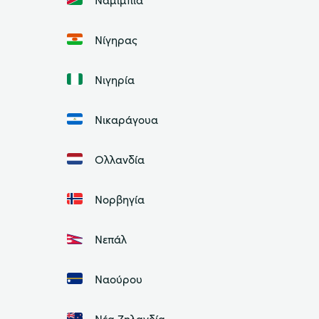
Νίγηρας
Νιγηρία
Νικαράγουα
Ολλανδία
Νορβηγία
Νεπάλ
Ναούρου
Νέα Ζηλανδία