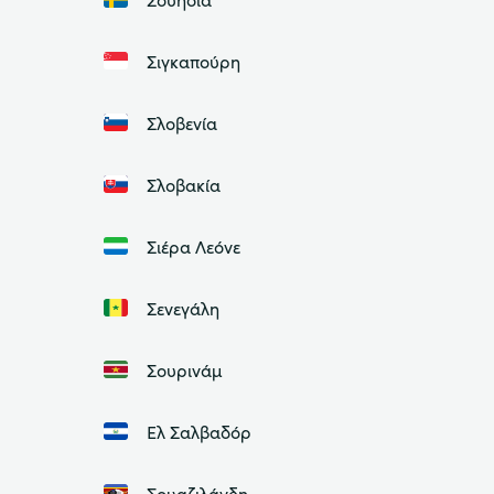
Σιγκαπούρη
Σλοβενία
Σλοβακία
Σιέρα Λεόνε
Σενεγάλη
Σουρινάμ
Ελ Σαλβαδόρ
Σουαζιλάνδη