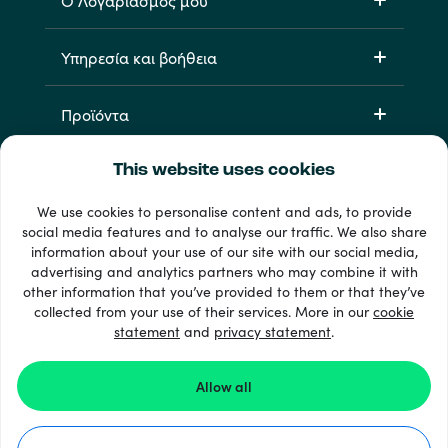
Ο Λογαριασμός μου
Υπηρεσία και βοήθεια
Προϊόντα
This website uses cookies
We use cookies to personalise content and ads, to provide
social media features and to analyse our traffic. We also share
information about your use of our site with our social media,
advertising and analytics partners who may combine it with
other information that you’ve provided to them or that they’ve
33 + τρόποι πληρωμής
collected from your use of their services. More in our
cookie
Εμφάνιση όλων
statement
and
privacy statement
.
Allow all
© 2026 Recharge.com