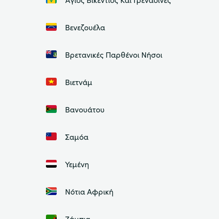
Βενεζουέλα
Βρετανικές Παρθένοι Νήσοι
Βιετνάμ
Βανουάτου
Σαμόα
Υεμένη
Νότια Αφρική
Ζάμπια