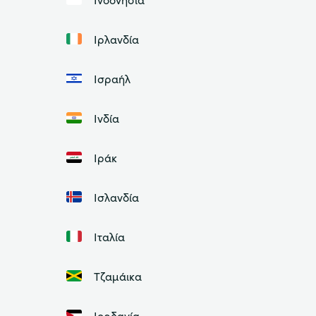
Ιρλανδία
Ισραήλ
Ινδία
Ιράκ
Ισλανδία
Ιταλία
Τζαμάικα
Ιορδανία