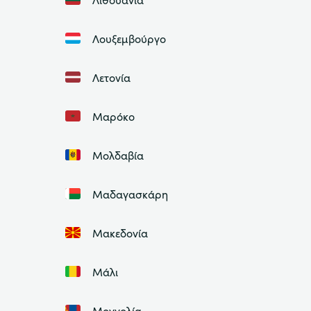
Λουξεμβούργο
Λετονία
Μαρόκο
Μολδαβία
Μαδαγασκάρη
Μακεδονία
Μάλι
Μογγολία