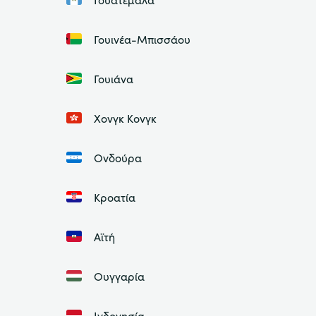
Γουινέα-Μπισσάου
Γουιάνα
Χονγκ Κονγκ
Ονδούρα
Κροατία
Αϊτή
Ουγγαρία
Ινδονησία