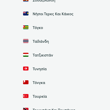
Νήσοι Τερκς Και Κάικος
Τόγκο
Ταϊλάνδη
Τατζικιστάν
Τυνησία
Τόνγκα
Τουρκία
Τρινιντάντ Και Τομπάγκο