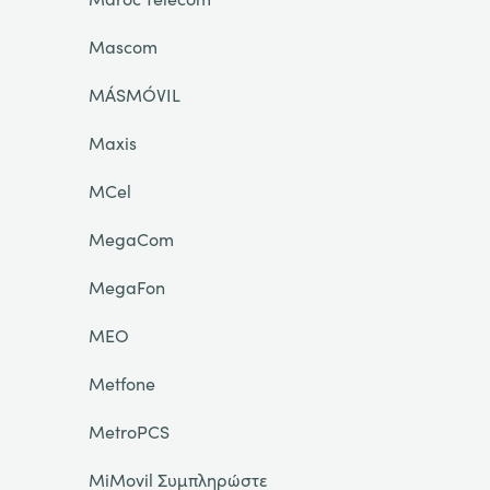
Mascom
MÁSMÓVIL
Maxis
MCel
MegaCom
MegaFon
MEO
Metfone
MetroPCS
MiMovil Συμπληρώστε