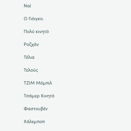
Ναί
Ο Γιόιγκο.
Πολύ κινητό
Ροζχάν
Τέλια
Τελούς
ΤΖΙΜ Μόμπιλ
Τσάμερ Κινητό
Φαστουβέν
Χάλεμποπ