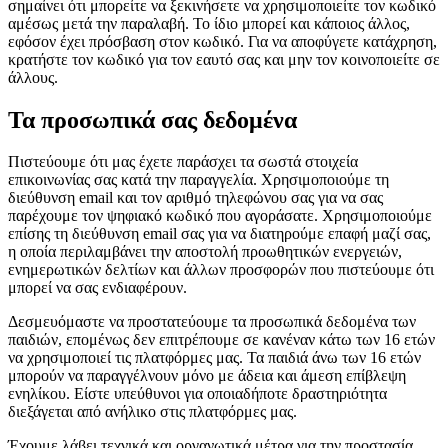
σημαίνει ότι μπορείτε να ξεκινήσετε να χρησιμοποιείτε τον κωδικό
αμέσως μετά την παραλαβή. Το ίδιο μπορεί και κάποιος άλλος,
εφόσον έχει πρόσβαση στον κωδικό. Για να αποφύγετε κατάχρηση,
κρατήστε τον κωδικό για τον εαυτό σας και μην τον κοινοποιείτε σε
άλλους.
Τα προσωπικά σας δεδομένα
Πιστεύουμε ότι μας έχετε παράσχει τα σωστά στοιχεία
επικοινωνίας σας κατά την παραγγελία. Χρησιμοποιούμε τη
διεύθυνση email και τον αριθμό τηλεφώνου σας για να σας
παρέχουμε τον ψηφιακό κωδικό που αγοράσατε. Χρησιμοποιούμε
επίσης τη διεύθυνση email σας για να διατηρούμε επαφή μαζί σας,
η οποία περιλαμβάνει την αποστολή προωθητικών ενεργειών,
ενημερωτικών δελτίων και άλλων προσφορών που πιστεύουμε ότι
μπορεί να σας ενδιαφέρουν.
Δεσμευόμαστε να προστατεύουμε τα προσωπικά δεδομένα των
παιδιών, επομένως δεν επιτρέπουμε σε κανέναν κάτω των 16 ετών
να χρησιμοποιεί τις πλατφόρμες μας. Τα παιδιά άνω των 16 ετών
μπορούν να παραγγέλνουν μόνο με άδεια και άμεση επίβλεψη
ενηλίκου. Είστε υπεύθυνοι για οποιαδήποτε δραστηριότητα
διεξάγεται από ανήλικο στις πλατφόρμες μας.
Έχουμε λάβει τεχνικά και οργανωτικά μέτρα για την προστασία