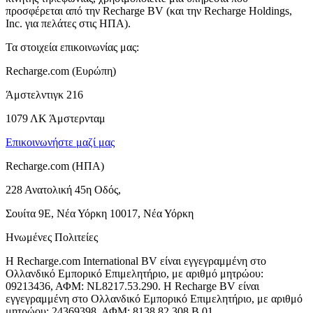
προσφέρεται από την Recharge BV (και την Recharge Holdings,
Inc. για πελάτες στις ΗΠΑ).
Τα στοιχεία επικοινωνίας μας:
Recharge.com (Ευρώπη)
Άμστελντιγκ 216
1079 ΛΚ Άμστερνταμ
Επικοινωνήστε μαζί μας
Recharge.com (ΗΠΑ)
228 Ανατολική 45η Οδός,
Σουίτα 9Ε, Νέα Υόρκη 10017, Νέα Υόρκη
Ηνωμένες Πολιτείες
Η Recharge.com International BV είναι εγγεγραμμένη στο
Ολλανδικό Εμπορικό Επιμελητήριο, με αριθμό μητρώου:
09213436, ΑΦΜ: NL8217.53.290. Η Recharge BV είναι
εγγεγραμμένη στο Ολλανδικό Εμπορικό Επιμελητήριο, με αριθμό
μητρώου: 24369398, ΑΦΜ: 8138.82.308.B.01.