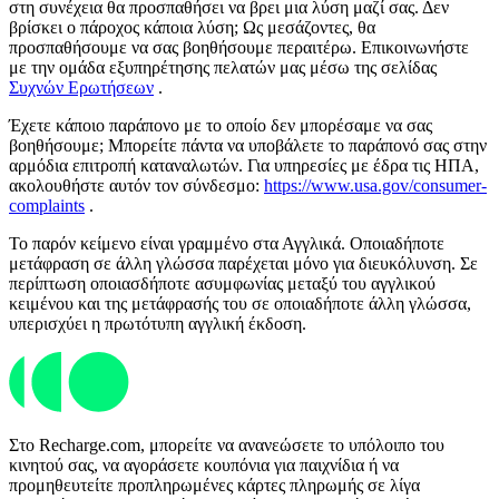
στη συνέχεια θα προσπαθήσει να βρει μια λύση μαζί σας. Δεν
βρίσκει ο πάροχος κάποια λύση; Ως μεσάζοντες, θα
προσπαθήσουμε να σας βοηθήσουμε περαιτέρω. Επικοινωνήστε
με την ομάδα εξυπηρέτησης πελατών μας μέσω της σελίδας
Συχνών Ερωτήσεων
.
Έχετε κάποιο παράπονο με το οποίο δεν μπορέσαμε να σας
βοηθήσουμε; Μπορείτε πάντα να υποβάλετε το παράπονό σας στην
αρμόδια επιτροπή καταναλωτών. Για υπηρεσίες με έδρα τις ΗΠΑ,
ακολουθήστε αυτόν τον σύνδεσμο:
https://www.usa.gov/consumer-
complaints
.
Το παρόν κείμενο είναι γραμμένο στα Αγγλικά. Οποιαδήποτε
μετάφραση σε άλλη γλώσσα παρέχεται μόνο για διευκόλυνση. Σε
περίπτωση οποιασδήποτε ασυμφωνίας μεταξύ του αγγλικού
κειμένου και της μετάφρασής του σε οποιαδήποτε άλλη γλώσσα,
υπερισχύει η πρωτότυπη αγγλική έκδοση.
Στο Recharge.com, μπορείτε να ανανεώσετε το υπόλοιπο του
κινητού σας, να αγοράσετε κουπόνια για παιχνίδια ή να
προμηθευτείτε προπληρωμένες κάρτες πληρωμής σε λίγα