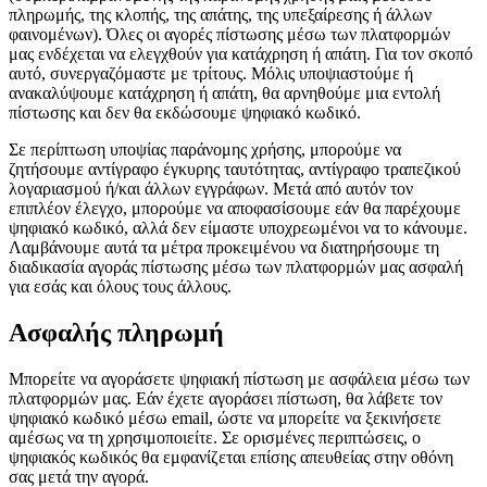
πληρωμής, της κλοπής, της απάτης, της υπεξαίρεσης ή άλλων
φαινομένων). Όλες οι αγορές πίστωσης μέσω των πλατφορμών
μας ενδέχεται να ελεγχθούν για κατάχρηση ή απάτη. Για τον σκοπό
αυτό, συνεργαζόμαστε με τρίτους. Μόλις υποψιαστούμε ή
ανακαλύψουμε κατάχρηση ή απάτη, θα αρνηθούμε μια εντολή
πίστωσης και δεν θα εκδώσουμε ψηφιακό κωδικό.
Σε περίπτωση υποψίας παράνομης χρήσης, μπορούμε να
ζητήσουμε αντίγραφο έγκυρης ταυτότητας, αντίγραφο τραπεζικού
λογαριασμού ή/και άλλων εγγράφων. Μετά από αυτόν τον
επιπλέον έλεγχο, μπορούμε να αποφασίσουμε εάν θα παρέχουμε
ψηφιακό κωδικό, αλλά δεν είμαστε υποχρεωμένοι να το κάνουμε.
Λαμβάνουμε αυτά τα μέτρα προκειμένου να διατηρήσουμε τη
διαδικασία αγοράς πίστωσης μέσω των πλατφορμών μας ασφαλή
για εσάς και όλους τους άλλους.
Ασφαλής πληρωμή
Μπορείτε να αγοράσετε ψηφιακή πίστωση με ασφάλεια μέσω των
πλατφορμών μας. Εάν έχετε αγοράσει πίστωση, θα λάβετε τον
ψηφιακό κωδικό μέσω email, ώστε να μπορείτε να ξεκινήσετε
αμέσως να τη χρησιμοποιείτε. Σε ορισμένες περιπτώσεις, ο
ψηφιακός κωδικός θα εμφανίζεται επίσης απευθείας στην οθόνη
σας μετά την αγορά.