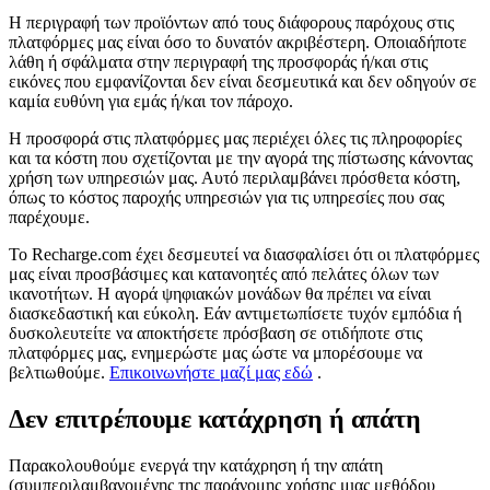
Η περιγραφή των προϊόντων από τους διάφορους παρόχους στις
πλατφόρμες μας είναι όσο το δυνατόν ακριβέστερη. Οποιαδήποτε
λάθη ή σφάλματα στην περιγραφή της προσφοράς ή/και στις
εικόνες που εμφανίζονται δεν είναι δεσμευτικά και δεν οδηγούν σε
καμία ευθύνη για εμάς ή/και τον πάροχο.
Η προσφορά στις πλατφόρμες μας περιέχει όλες τις πληροφορίες
και τα κόστη που σχετίζονται με την αγορά της πίστωσης κάνοντας
χρήση των υπηρεσιών μας. Αυτό περιλαμβάνει πρόσθετα κόστη,
όπως το κόστος παροχής υπηρεσιών για τις υπηρεσίες που σας
παρέχουμε.
Το Recharge.com έχει δεσμευτεί να διασφαλίσει ότι οι πλατφόρμες
μας είναι προσβάσιμες και κατανοητές από πελάτες όλων των
ικανοτήτων. Η αγορά ψηφιακών μονάδων θα πρέπει να είναι
διασκεδαστική και εύκολη. Εάν αντιμετωπίσετε τυχόν εμπόδια ή
δυσκολευτείτε να αποκτήσετε πρόσβαση σε οτιδήποτε στις
πλατφόρμες μας, ενημερώστε μας ώστε να μπορέσουμε να
βελτιωθούμε.
Επικοινωνήστε μαζί μας εδώ
.
Δεν επιτρέπουμε κατάχρηση ή απάτη
Παρακολουθούμε ενεργά την κατάχρηση ή την απάτη
(συμπεριλαμβανομένης της παράνομης χρήσης μιας μεθόδου