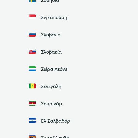
Σιγκαπούρη
Σλοβενία
Σλοβακία
Σιέρα Λεόνε
Σενεγάλη
Σουρινάμ
Ελ Σαλβαδόρ
Σουαζιλάνδη