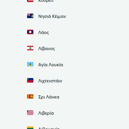
Νησιά Κέιμαν
Λάος
Λίβανος
Αγία Λουκία
Λιχτενστάιν
Σρι Λάνκα
Λιβερία
Λιθουανία