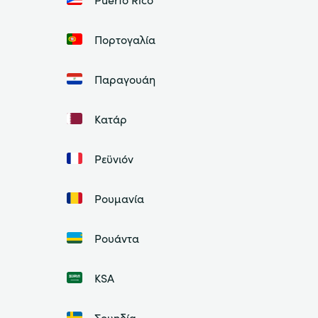
Πορτογαλία
Παραγουάη
Κατάρ
Ρεϋνιόν
Ρουμανία
Ρουάντα
ΚSA
Σουηδία