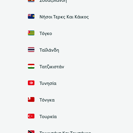
Νήσοι Τερκς Και Κάικος
Τόγκο
Ταϊλάνδη
Τατζικιστάν
Τυνησία
Τόνγκα
Τουρκία
Τρινιντάντ Και Τομπάγκο