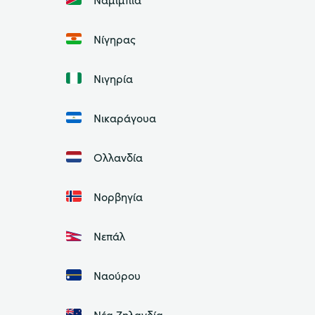
Νίγηρας
Νιγηρία
Νικαράγουα
Ολλανδία
Νορβηγία
Νεπάλ
Ναούρου
Νέα Ζηλανδία