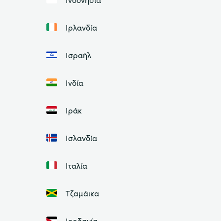
Ιρλανδία
Ισραήλ
Ινδία
Ιράκ
Ισλανδία
Ιταλία
Τζαμάικα
Ιορδανία