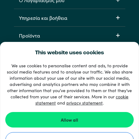
Ο Λογαριασμός μου
Υπηρεσία και βοήθεια
Προϊόντα
This website uses cookies
We use cookies to personalise content and ads, to provide
social media features and to analyse our traffic. We also share
information about your use of our site with our social media,
advertising and analytics partners who may combine it with
other information that you’ve provided to them or that they’ve
33 + τρόποι πληρωμής
collected from your use of their services. More in our
cookie
Εμφάνιση όλων
statement
and
privacy statement
.
Allow all
© 2026 Recharge.com