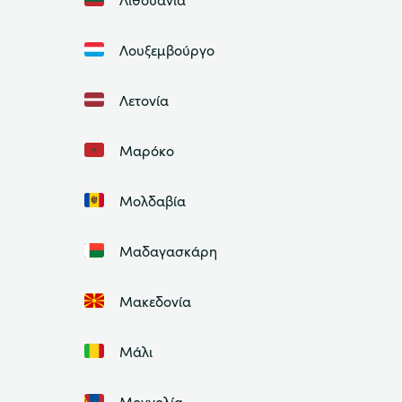
Λουξεμβούργο
Λετονία
Μαρόκο
Μολδαβία
Μαδαγασκάρη
Μακεδονία
Μάλι
Μογγολία