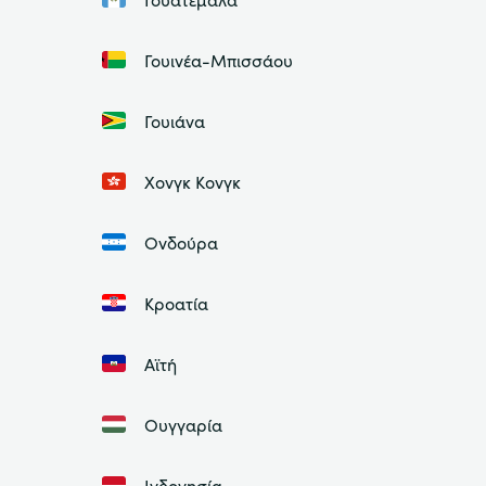
Γουινέα-Μπισσάου
Γουιάνα
Χονγκ Κονγκ
Ονδούρα
Κροατία
Αϊτή
Ουγγαρία
Ινδονησία