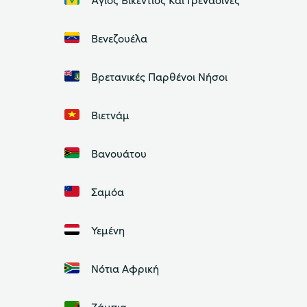
Βενεζουέλα
Βρετανικές Παρθένοι Νήσοι
Βιετνάμ
Βανουάτου
Σαμόα
Υεμένη
Νότια Αφρική
Ζάμπια