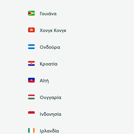
Γουιάνα
Χονγκ Κονγκ
Ονδούρα
Κροατία
Αϊτή
Ουγγαρία
Ινδονησία
Ιρλανδία