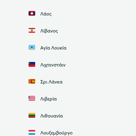
Λάος
Λίβανος
Αγία Λουκία
Λιχτενστάιν
Σρι Λάνκα
Λιβερία
Λιθουανία
Λουξεμβούργο