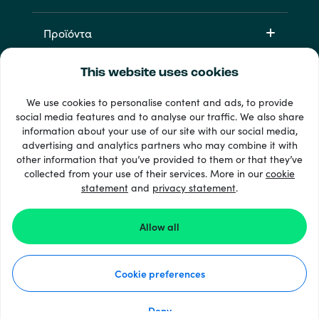
Προϊόντα
This website uses cookies
We use cookies to personalise content and ads, to provide
social media features and to analyse our traffic. We also share
information about your use of our site with our social media,
advertising and analytics partners who may combine it with
other information that you’ve provided to them or that they’ve
33 + τρόποι πληρωμής
collected from your use of their services. More in our
cookie
Εμφάνιση όλων
statement
and
privacy statement
.
Allow all
© 2026 Recharge.com
Cookie preferences
Διαδικασία
Δήλωση Απορρήτου
Δήλωση Cookie
Deny