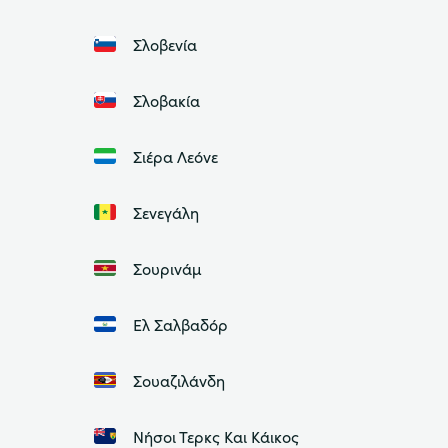
Σλοβενία
Σλοβακία
Σιέρα Λεόνε
Σενεγάλη
Σουρινάμ
Ελ Σαλβαδόρ
Σουαζιλάνδη
Νήσοι Τερκς Και Κάικος