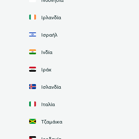
Ιρλανδία
Ισραήλ
Ινδία
Ιράκ
Ισλανδία
Ιταλία
Τζαμάικα
Ιορδανία