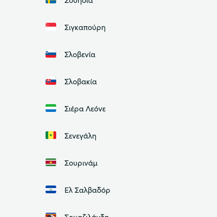
Σιγκαπούρη
Σλοβενία
Σλοβακία
Σιέρα Λεόνε
Σενεγάλη
Σουρινάμ
Ελ Σαλβαδόρ
Σουαζιλάνδη