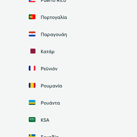
Πορτογαλία
Παραγουάη
Κατάρ
Ρεϋνιόν
Ρουμανία
Ρουάντα
ΚSA
Σουηδία