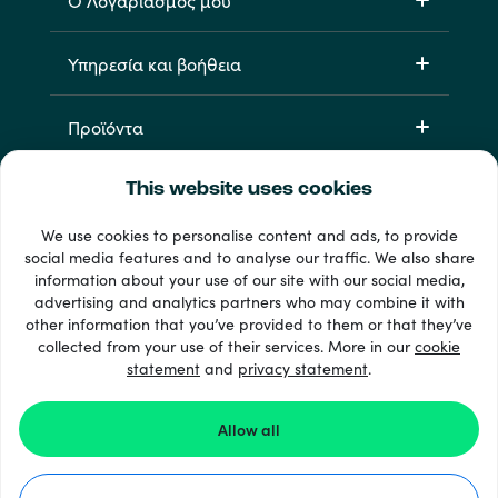
Ο Λογαριασμός μου
Υπηρεσία και βοήθεια
Προϊόντα
This website uses cookies
We use cookies to personalise content and ads, to provide
social media features and to analyse our traffic. We also share
information about your use of our site with our social media,
advertising and analytics partners who may combine it with
other information that you’ve provided to them or that they’ve
33 + τρόποι πληρωμής
collected from your use of their services. More in our
cookie
Εμφάνιση όλων
statement
and
privacy statement
.
Allow all
© 2026 Recharge.com