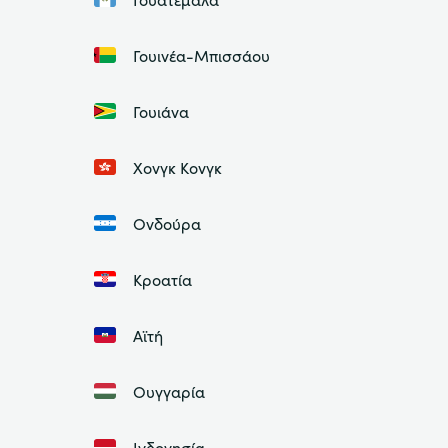
Γουινέα-Μπισσάου
Γουιάνα
Χονγκ Κονγκ
Ονδούρα
Κροατία
Αϊτή
Ουγγαρία
Ινδονησία