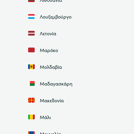
Λουξεμβούργο
Λετονία
Μαρόκο
Μολδαβία
Μαδαγασκάρη
Μακεδονία
Μάλι
Μογγολία