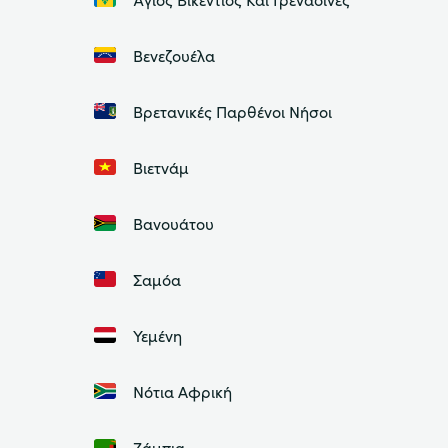
Βενεζουέλα
Βρετανικές Παρθένοι Νήσοι
Βιετνάμ
Βανουάτου
Σαμόα
Υεμένη
Νότια Αφρική
Ζάμπια