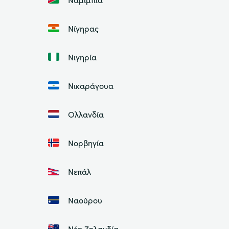
Νίγηρας
Νιγηρία
Νικαράγουα
Ολλανδία
Νορβηγία
Νεπάλ
Ναούρου
Νέα Ζηλανδία