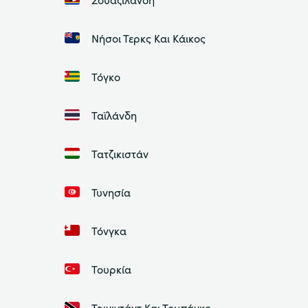
Νήσοι Τερκς Και Κάικος
Τόγκο
Ταϊλάνδη
Τατζικιστάν
Τυνησία
Τόνγκα
Τουρκία
Τρινιντάντ Και Τομπάγκο