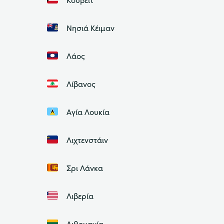
Νησιά Κέιμαν
Λάος
Λίβανος
Αγία Λουκία
Λιχτενστάιν
Σρι Λάνκα
Λιβερία
Λιθουανία