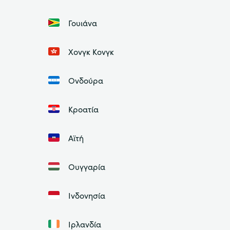
Γουιάνα
Χονγκ Κονγκ
Ονδούρα
Κροατία
Αϊτή
Ουγγαρία
Ινδονησία
Ιρλανδία