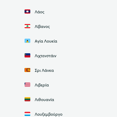
Λάος
Λίβανος
Αγία Λουκία
Λιχτενστάιν
Σρι Λάνκα
Λιβερία
Λιθουανία
Λουξεμβούργο