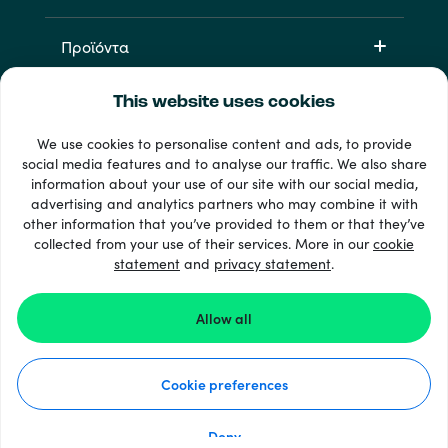
Προϊόντα
This website uses cookies
We use cookies to personalise content and ads, to provide
social media features and to analyse our traffic. We also share
information about your use of our site with our social media,
advertising and analytics partners who may combine it with
other information that you’ve provided to them or that they’ve
33 + τρόποι πληρωμής
collected from your use of their services. More in our
cookie
Εμφάνιση όλων
statement
and
privacy statement
.
Allow all
© 2026 Recharge.com
Cookie preferences
Διαδικασία
Δήλωση Απορρήτου
Δήλωση Cookie
Deny