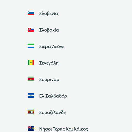
Σλοβενία
Σλοβακία
Σιέρα Λεόνε
Σενεγάλη
Σουρινάμ
Ελ Σαλβαδόρ
Σουαζιλάνδη
Νήσοι Τερκς Και Κάικος