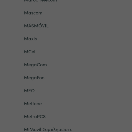
Mascom
MÁSMÓVIL
Maxis
MCel
MegaCom
MegaFon
MEO
Metfone
MetroPCS
MiMovil Συμπληρώστε