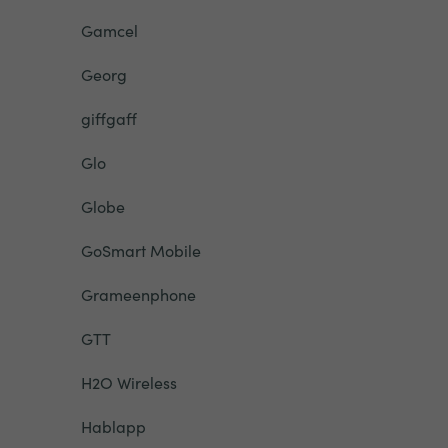
Gamcel
Georg
giffgaff
Glo
Globe
GoSmart Mobile
Grameenphone
GTT
H2O Wireless
Hablapp