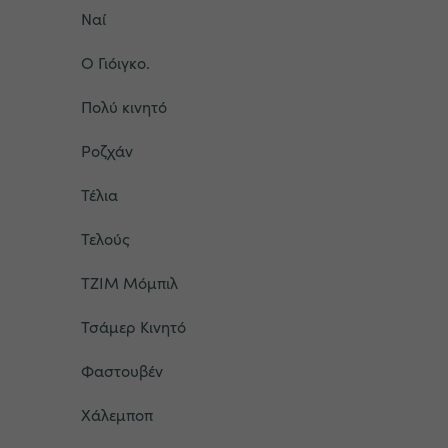
Ναί
Ο Γιόιγκο.
Πολύ κινητό
Ροζχάν
Τέλια
Τελούς
ΤΖΙΜ Μόμπιλ
Τσάμερ Κινητό
Φαστουβέν
Χάλεμποπ