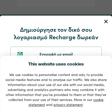
Ο Λογαριασμός μου
Δημιούργησε τον δικό σου
λογαριασμό Recharge δωρεάν
Υπηρεσία και βοήθεια
Προϊόντα
Εγγραφή με email
This website uses cookies
Εγγραφή με Google
We use cookies to personalise content and ads, to provide
social media features and to analyse our traffic. We also share
information about your use of our site with our social media,
Eγγραφή με Facebook
advertising and analytics partners who may combine it with
other information that you’ve provided to them or that they’ve
33 + τρόποι πληρωμής
collected from your use of their services. More in our
cookie
Εμφάνιση όλων
statement
and
privacy statement
.
Eγγραφή με Apple