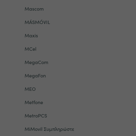
Mascom
MÁSMÓVIL
Maxis
MCel
MegaCom
MegaFon
MEO
Metfone
MetroPCS
MiMovil Συμπληρώστε