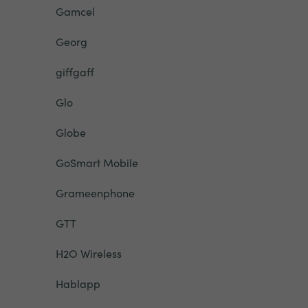
Gamcel
Georg
giffgaff
Glo
Globe
GoSmart Mobile
Grameenphone
GTT
H2O Wireless
Hablapp