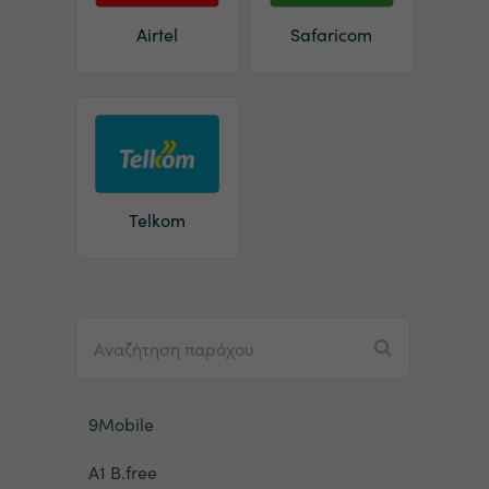
Airtel
Safaricom
Telkom
9Mobile
A1 B.free