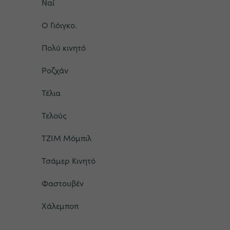
Ναί
Ο Γιόιγκο.
Πολύ κινητό
Ροζχάν
Τέλια
Τελούς
ΤΖΙΜ Μόμπιλ
Τσάμερ Κινητό
Φαστουβέν
Χάλεμποπ