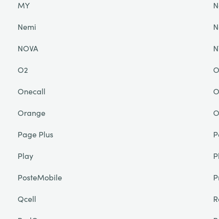
MY
N
Nemi
N
NOVA
N
O2
O
Onecall
O
Orange
O
Page Plus
P
Play
P
PosteMobile
P
Qcell
R