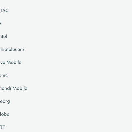
TAC
E
ntel
thiotelecom
ive Mobile
onic
riendi Mobile
eorg
lobe
TT