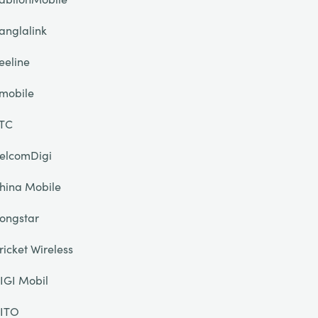
anglalink
eeline
mobile
TC
elcomDigi
hina Mobile
ongstar
ricket Wireless
IGI Mobil
ITO