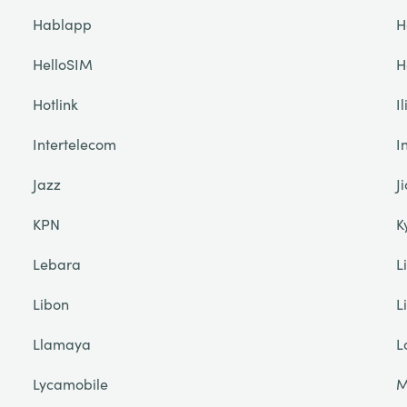
Hablapp
H
HelloSIM
H
Hotlink
I
Intertelecom
I
Jazz
Ji
KPN
K
Lebara
L
Libon
L
Llamaya
L
Lycamobile
M