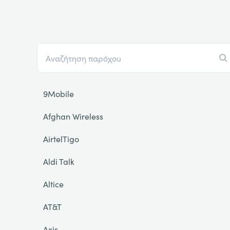
9Mobile
Afghan Wireless
AirtelTigo
Aldi Talk
Altice
AT&T
Axis