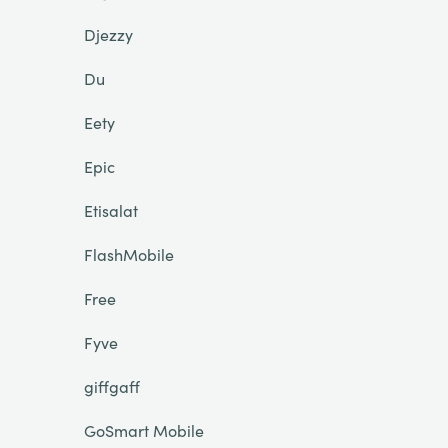
Djezzy
Du
Eety
Epic
Etisalat
FlashMobile
Free
Fyve
giffgaff
GoSmart Mobile