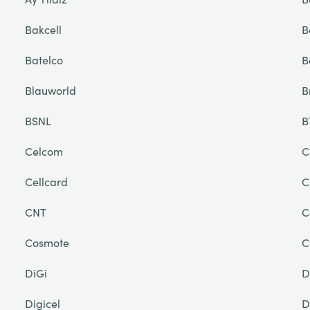
Bakcell
B
Batelco
B
Blauworld
B
BSNL
B
Celcom
C
Cellcard
C
CNT
C
Cosmote
C
DiGi
D
Digicel
D