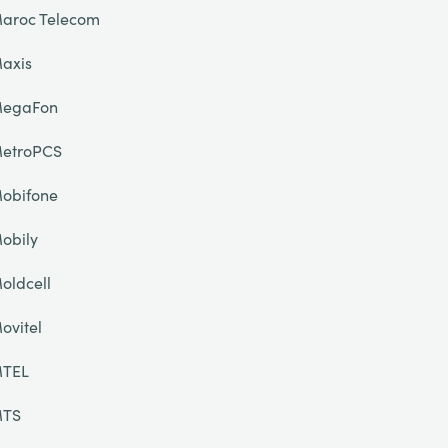
aroc Telecom
axis
egaFon
etroPCS
obifone
obily
oldcell
ovitel
TEL
TS