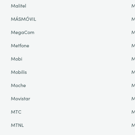
Malitel
M
MÁSMÓVIL
M
MegaCom
M
Metfone
M
Mobi
M
Mobilis
M
Moche
M
Movistar
M
MTC
M
MTNL
M