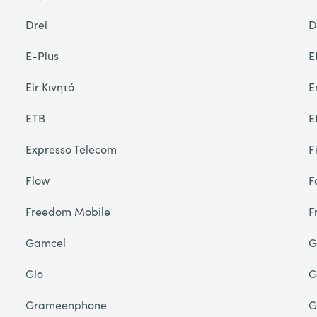
Drei
D
E-Plus
E
Eir Κινητό
E
ETB
E
Expresso Telecom
F
Flow
F
Freedom Mobile
F
Gamcel
G
Glo
G
Grameenphone
G