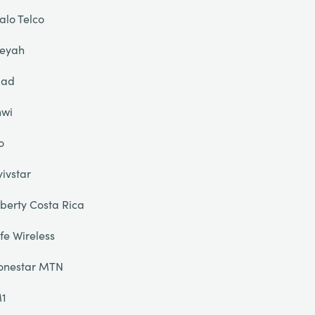
alo Telco
eyah
liad
nwi
o
yivstar
iberty Costa Rica
ife Wireless
onestar MTN
1