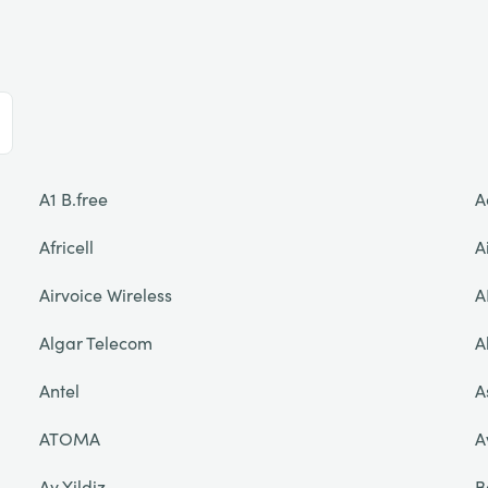
A1 B.free
A
Africell
A
Airvoice Wireless
A
Algar Telecom
A
Antel
A
ATOMA
A
Ay Yildiz
B