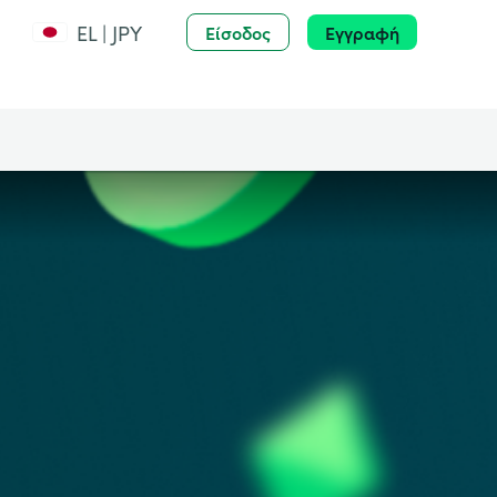
EL | JPY
Είσοδος
Εγγραφή