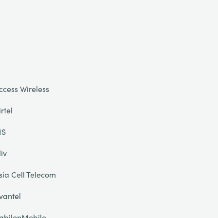
ccess Wireless
irtel
IS
liv
sia Cell Telecom
vantel
abilonMobile