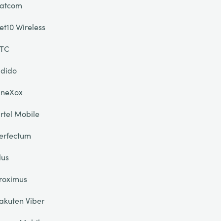
atcom
et10 Wireless
TC
dido
neXox
rtel Mobile
erfectum
lus
roximus
akuten Viber