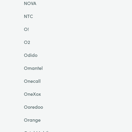
NOVA
NTC
O!
O2
Odido
Omantel
Onecall
OneXox
Ooredoo
Orange