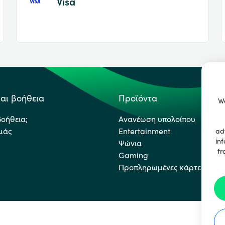
Visa
αι βοήθεια
Προϊόντα
We
βοήθεια;
Ανανέωση υπολοίπου
εμάς
Entertainment
ad
inf
Ψώνια
fr
Gaming
Προπληρωμένες κάρτες