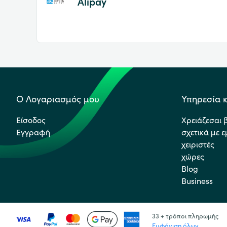
Alipay
Ο Λογαριασμός μου
Υπηρεσία κ
Είσοδος
Χρειάζεσαι 
Εγγραφή
σχετικά με 
χειριστές
χώρες
Blog
Business
33 + τρόποι πληρωμής
Εμφάνιση όλων