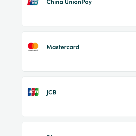
China UnionPay
Mastercard
JCB