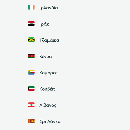
Ιρλανδία
Ιράκ
Τζαμάικα
Κένυα
Κομόρες
Κουβέιτ
Λίβανος
Σρι Λάνκα