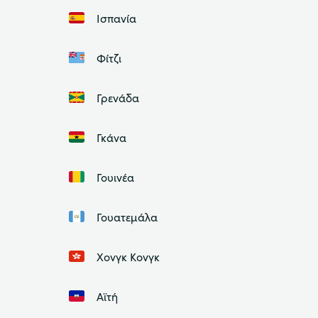
Ισπανία
Φίτζι
Γρενάδα
Γκάνα
Γουινέα
Γουατεμάλα
Χονγκ Κονγκ
Αϊτή