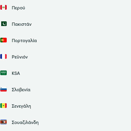
Περού
Πακιστάν
Πορτογαλία
Ρεϋνιόν
ΚSA
Σλοβενία
Σενεγάλη
Σουαζιλάνδη