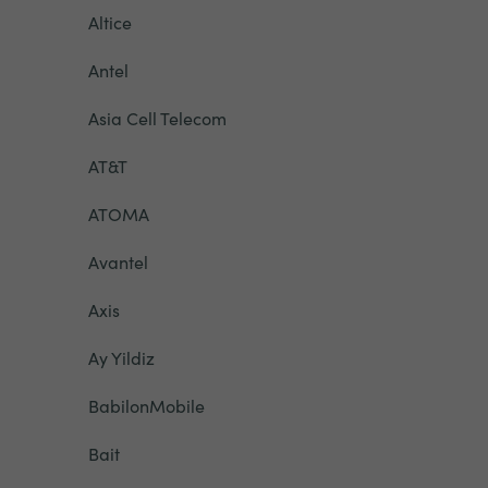
Altice
Antel
Asia Cell Telecom
AT&T
ATOMA
Avantel
Axis
Ay Yildiz
BabilonMobile
Bait