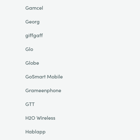
Gamcel
Georg
giffgaff
Glo
Globe
GoSmart Mobile
Grameenphone
GTT
H2O Wireless
Hablapp