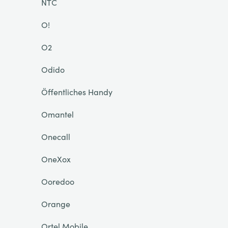
NTC
O!
O2
Odido
Öffentliches Handy
Omantel
Onecall
OneXox
Ooredoo
Orange
Ortel Mobile