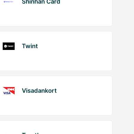
Shinhan Card
Twint
Visadankort