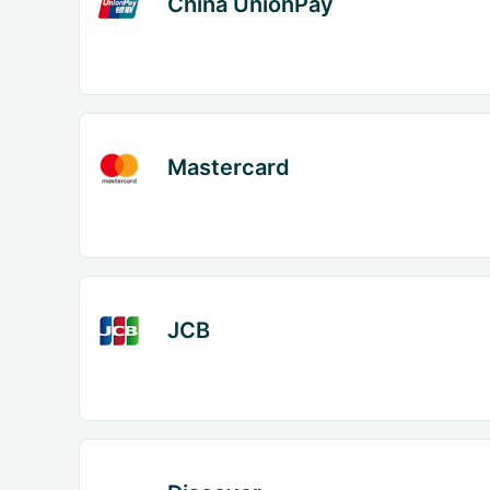
China UnionPay
Mastercard
JCB