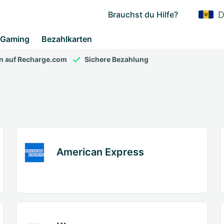
D
Brauchst du Hilfe?
Gaming
Bezahlkarten
en auf Recharge.com
Sichere Bezahlung
American Express
Item
1
of
2