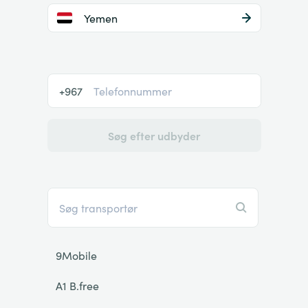
Yemen
+967
Søg efter udbyder
9Mobile
A1 B.free