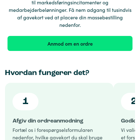
til markedsføringsincitamenter og
medarbejderbelønninger. Få nem adgang til tusindvis
af gavekort ved at placere din massebestilling
nedenfor.
Anmod om en ordre
Hvordan fungerer det?
1
2
Afgiv din ordreanmodning
Godken
Fortæl os i forespørgselsformularen
Vi valid
nedenfor, hvilke gavekort du skal bruge
et forsl