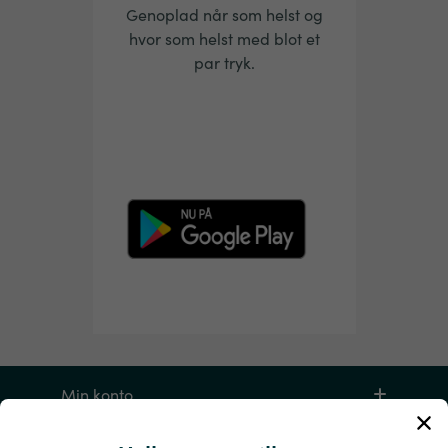
Genoplad når som helst og
hvor som helst med blot et
par tryk.
Min konto