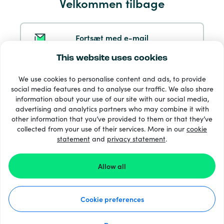
Velkommen tilbage
Service og hjælp
Produkter
Fortsæt med e-mail
This website uses cookies
Fortsæt med Google
We use cookies to personalise content and ads, to provide
social media features and to analyse our traffic. We also share
information about your use of our site with our social media,
Fortsæt med Facebook
advertising and analytics partners who may combine it with
other information that you’ve provided to them or that they’ve
33 + betalingsmetoder
collected from your use of their services. More in our
cookie
Se alle
statement
and
privacy statement
.
Fortsæt med Apple
Allow all
Ved at logge ind med Recharge.com accepterer du
© 2026 Recharge.com
vores
Vilkår og betingelser
og
Databeskyttelsesmeddelelse
.
Cookie preferences
Sådan virker det
Databeskyttelses Erklæring
Har du ikke en konto endnu?
Gratis tilmelding
Cookie Erklæring