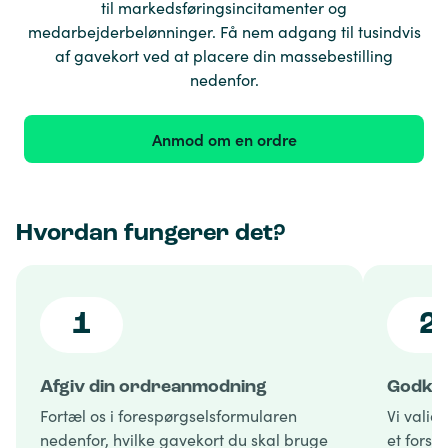
til markedsføringsincitamenter og
medarbejderbelønninger. Få nem adgang til tusindvis
af gavekort ved at placere din massebestilling
nedenfor.
Anmod om en ordre
Hvordan fungerer det?
1
2
Afgiv din ordreanmodning
Godken
Fortæl os i forespørgselsformularen
Vi valid
nedenfor, hvilke gavekort du skal bruge
et forsl