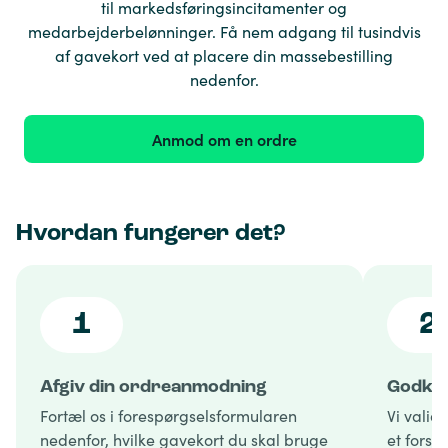
til markedsføringsincitamenter og
medarbejderbelønninger. Få nem adgang til tusindvis
af gavekort ved at placere din massebestilling
nedenfor.
Anmod om en ordre
Hvordan fungerer det?
1
2
Afgiv din ordreanmodning
Godken
Fortæl os i forespørgselsformularen
Vi valid
nedenfor, hvilke gavekort du skal bruge
et forsl