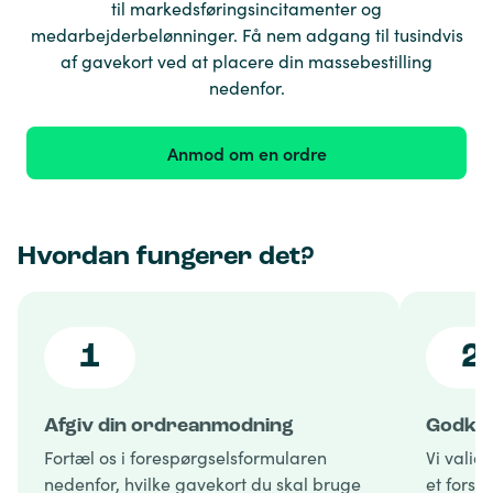
til markedsføringsincitamenter og
medarbejderbelønninger. Få nem adgang til tusindvis
af gavekort ved at placere din massebestilling
nedenfor.
Anmod om en ordre
Hvordan fungerer det?
1
2
Afgiv din ordreanmodning
Godken
Fortæl os i forespørgselsformularen
Vi valid
nedenfor, hvilke gavekort du skal bruge
et forsl