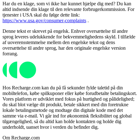
Har du en klage, som vi ikke har kunnet hjælpe dig med? Du kan
altid indsende din klage til den relevante forbrugerkommission. For
tjenester i USA skal du følge dette link:
https://www.usa.gov/consumer-complaints
.
Denne tekst er skrevet på engelsk. Enhver oversættelse til andre
sprog leveres udelukkende for bekvemmelighedens skyld. I tilfælde
af uoverensstemmelse mellem den engelske tekst og dens
oversættelse til andre sprog, har den originale engelske version
forrang.
Hos Recharge.com kan du på få sekunder fylde taletid på din
mobiltelefon, købe spilkuponer eller købe forudbetalte betalingskort.
Vores platform er udviklet med fokus på hurtighed og pålidelighed;
du skal blot vælge dit produkt, betale sikkert med din foretrukne
lokale betalingsmetode og modtage din digitale kode med det
samme via e-mail. Vi går ind for økonomisk fleksibilitet og global
tilgængelighed, så du altid kan holde kontakten og holde dig
underholdt, uanset hvor i verden du befinder dig.
Om Recharge.com