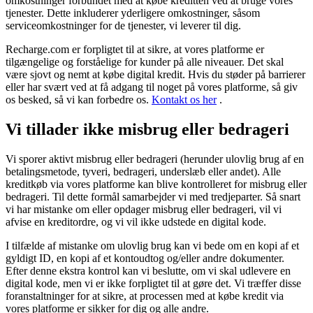
omkostninger forbundet med at købe kreditten ved at bruge vores
tjenester. Dette inkluderer yderligere omkostninger, såsom
serviceomkostninger for de tjenester, vi leverer til dig.
Recharge.com er forpligtet til at sikre, at vores platforme er
tilgængelige og forståelige for kunder på alle niveauer. Det skal
være sjovt og nemt at købe digital kredit. Hvis du støder på barrierer
eller har svært ved at få adgang til noget på vores platforme, så giv
os besked, så vi kan forbedre os.
Kontakt os her
.
Vi tillader ikke misbrug eller bedrageri
Vi sporer aktivt misbrug eller bedrageri (herunder ulovlig brug af en
betalingsmetode, tyveri, bedrageri, underslæb eller andet). Alle
kreditkøb via vores platforme kan blive kontrolleret for misbrug eller
bedrageri. Til dette formål samarbejder vi med tredjeparter. Så snart
vi har mistanke om eller opdager misbrug eller bedrageri, vil vi
afvise en kreditordre, og vi vil ikke udstede en digital kode.
I tilfælde af mistanke om ulovlig brug kan vi bede om en kopi af et
gyldigt ID, en kopi af et kontoudtog og/eller andre dokumenter.
Efter denne ekstra kontrol kan vi beslutte, om vi skal udlevere en
digital kode, men vi er ikke forpligtet til at gøre det. Vi træffer disse
foranstaltninger for at sikre, at processen med at købe kredit via
vores platforme er sikker for dig og alle andre.