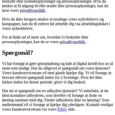
beskytte dine kontaktoplysninger og personoplysninger. Hvis du
ønsker at få adgang til eller ændre dine personoplysninger, kan du
læse vores
privatlivspolitik
.
Hvis du ikke længere ønsker at modtage vores nyhedsbreve og
kampagner, kan du til enhver tid afmelde dig via afmeldingslinket i
vores nyhedsbreve.
For at finde ud af mere om, hvordan vi beskytter dine
personoplysninger, kan du se vores
privatlivspolitik
.
Spørgsmål?
Vi har forsøgt at gøre genopladning og køb af digital kredit hos os så
nemt som muligt. Har du alligevel et spørgsmål om vores tjenester?
Vores kundeserviceteam vil med glæde hjælpe dig. Vi vil forsøge at
besvare ethvert spørgsmål inden for 2 hverdage. Hvis det ikke
lykkes inden for denne periode, giver vi dig besked.
Har du et spørgsmål om en udbyders tjenester? Vi anbefaler, at du
først kontakter udbyderen, som derefter vil forsøge at finde en
løsning sammen med dig. Finder udbyderen ikke en løsning? Som
mellemmand vil vi forsøge at hjælpe dig yderligere. Kontakt venligst
vores kundeserviceteam via vores
FAQ-
side.