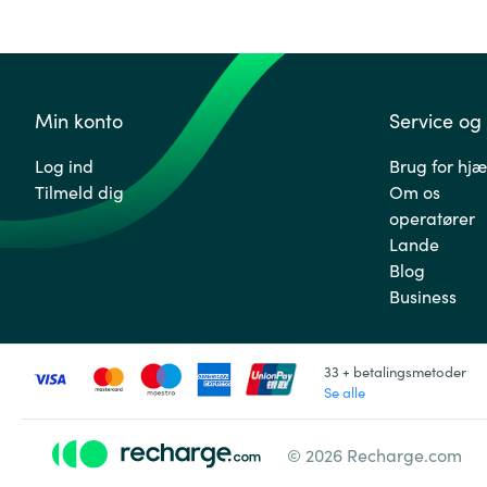
Min konto
Service og
Log ind
Brug for hjæ
Tilmeld dig
Om os
operatører
Lande
Blog
Business
33 + betalingsmetoder
Se alle
© 2026 Recharge.com