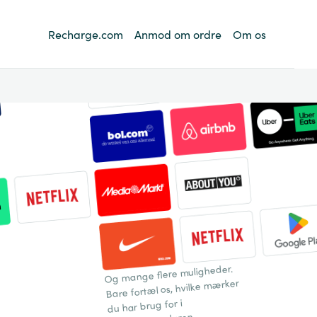
Recharge.com
Anmod om ordre
Om os
Og mange flere muligheder.
Bare fortæl os, hvilke mærker
du har brug for i