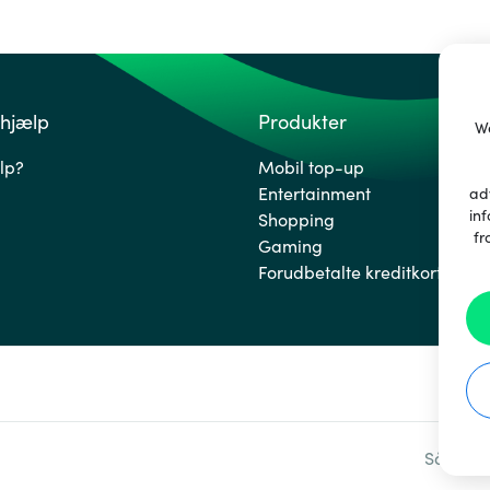
 hjælp
Produkter
We
lp?
Mobil top-up
Entertainment
ad
inf
Shopping
fr
Gaming
Forudbetalte kreditkort
Sådan v