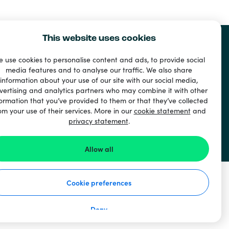
This website uses cookies
 use cookies to personalise content and ads, to provide social
media features and to analyse our traffic. We also share
information about your use of our site with our social media,
vertising and analytics partners who may combine it with other
ormation that you’ve provided to them or that they’ve collected
om your use of their services. More in our
cookie statement
and
privacy statement
.
Allow all
Cookie preferences
Deny
irker det
Databeskyttelses Erklæring
Cookie Erklæring