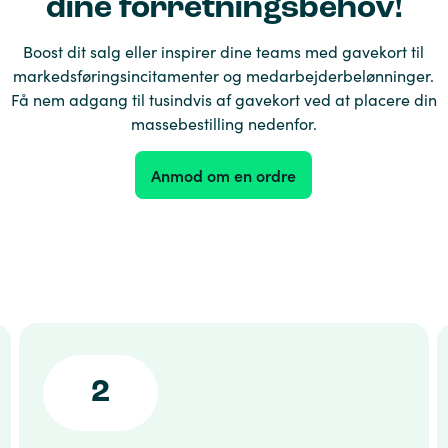
dine forretningsbehov!
Boost dit salg eller inspirer dine teams med gavekort til
markedsføringsincitamenter og medarbejderbelønninger.
Få nem adgang til tusindvis af gavekort ved at placere din
massebestilling nedenfor.
Anmod om en ordre
2