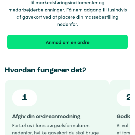
til markedsføringsincitamenter og
medarbejderbelønninger. Få nem adgang til tusindvis
af gavekort ved at placere din massebestilling
nedenfor.
Anmod om en ordre
Hvordan fungerer det?
1
2
Afgiv din ordreanmodning
Godken
Fortæl os i forespørgselsformularen
Vi valid
nedenfor, hvilke gavekort du skal bruge
et forsl