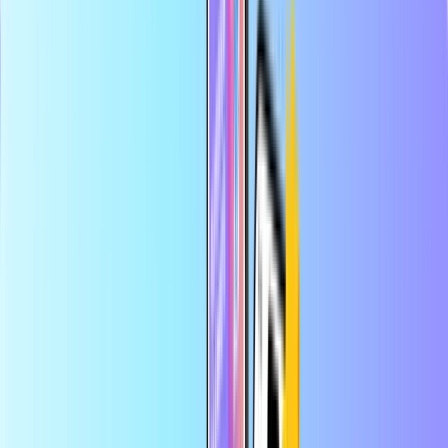
Sikker og tryg betaling
Øjeblikkelig digital levering
Største onlinebutik for betalingskort
Kategorier
GB
GBP
DA
Hjælp