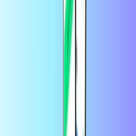
Tillid fra tusindvis af kunder på
Trustpilot
Trustpilot Review
af
Juhl Jan
for 1 dag siden
Den var hurtigt og god levering af den…
Den var hurtigt og god
levering af den Apple kort.
af
Gitte Dyveke Nielsen
for 1 dag siden
Godt arbejdet
Godt arbejde