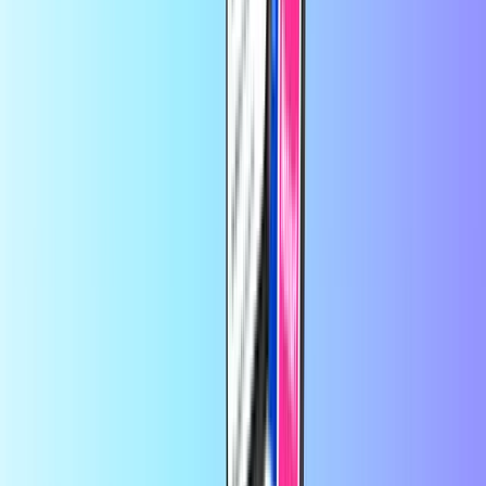
Få kort til spil som League of Legends og World of Warcraft. Du
kan også købe kort til specifikke konsoller eller onlinebutikker,
f.eks. Xbox-gavekort, PlayStation-gavekort og meget mere.
Sådan køber du spilkort:
Start med at vælge et spilkort og dets værdi fra listen ovenfor.
Gennemfør din bestilling med sikker betaling. Du kan bruge
din foretrukne betalingsmetode fra vores brede udvalg,
herunder PayPal, Visa, Mastercard og meget mere.
Så er det gjort! Din gavekortkode vil være i din indbakke
inden for 30 sekunder. Det er klar til brug eller gave!
Hos Recharge.com kan du på få sekunder fylde taletid på din
mobiltelefon, købe spilkuponer eller købe forudbetalte betalingskort.
Vores platform er udviklet med fokus på hurtighed og pålidelighed;
du skal blot vælge dit produkt, betale sikkert med din foretrukne
lokale betalingsmetode og modtage din digitale kode med det