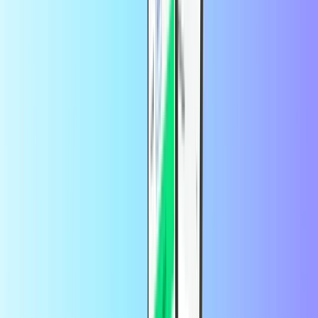
PaysafeCard Players Pass x Steam
PUBG Mobile
Spar mere i appen
Nyd 10% rabat på din første appordre