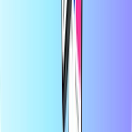
samme via e-mail. Vi går ind for økonomisk fleksibilitet og global
tilgængelighed, så du altid kan holde kontakten og holde dig
underholdt, uanset hvor i verden du befinder dig.
Om Recharge.com
Brug for hjælp?
Sådan fungerer det
Om os
Erhverv
Operatører
Lande
Blog
Kategorier
Mobil top-up
Forudbetalte kreditkort
Underholdning
Shopping
Gaming
Crypto Vouchers
De mest populære produkter
Om Recharge.com
Kategorier