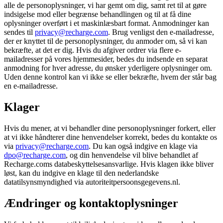
alle de personoplysninger, vi har gemt om dig, samt ret til at gøre
indsigelse mod eller begrænse behandlingen og til at få dine
oplysninger overført i et maskinlæsbart format. Anmodninger kan
sendes til
privacy@recharge.com
. Brug venligst den e-mailadresse,
der er knyttet til de personoplysninger, du anmoder om, så vi kan
bekræfte, at det er dig. Hvis du afgiver ordrer via flere e-
mailadresser på vores hjemmesider, bedes du indsende en separat
anmodning for hver adresse, du ønsker yderligere oplysninger om.
Uden denne kontrol kan vi ikke se eller bekræfte, hvem der står bag
en e-mailadresse.
Klager
Hvis du mener, at vi behandler dine personoplysninger forkert, eller
at vi ikke håndterer dine henvendelser korrekt, bedes du kontakte os
via
privacy@recharge.com
. Du kan også indgive en klage via
dpo@recharge.com
, og din henvendelse vil blive behandlet af
Recharge.coms databeskyttelsesansvarlige. Hvis klagen ikke bliver
løst, kan du indgive en klage til den nederlandske
datatilsynsmyndighed via autoriteitpersoonsgegevens.nl.
Ændringer og kontaktoplysninger