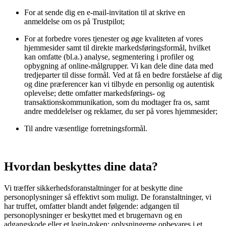
For at sende dig en e-mail-invitation til at skrive en
anmeldelse om os på Trustpilot;
For at forbedre vores tjenester og øge kvaliteten af vores
hjemmesider samt til direkte markedsføringsformål, hvilket
kan omfatte (bl.a.) analyse, segmentering i profiler og
opbygning af online-målgrupper. Vi kan dele dine data med
tredjeparter til disse formål. Ved at få en bedre forståelse af dig
og dine præferencer kan vi tilbyde en personlig og autentisk
oplevelse; dette omfatter markedsførings- og
transaktionskommunikation, som du modtager fra os, samt
andre meddelelser og reklamer, du ser på vores hjemmesider;
Til andre væsentlige forretningsformål.
Hvordan beskyttes dine data?
Vi træffer sikkerhedsforanstaltninger for at beskytte dine
personoplysninger så effektivt som muligt. De foranstaltninger, vi
har truffet, omfatter blandt andet følgende: adgangen til
personoplysninger er beskyttet med et brugernavn og en
adgangskode eller et login-token; oplysningerne opbevares i et