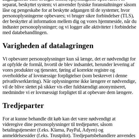
separat, beskyttet system; vi anvender fysiske foranstaltninger såsom
låse og pengeskabe for at beskytte adgangen til de systemer, hvor
personoplysningerne opbevares; vi bruger sikre forbindelser (TLS),
der beskytter al information mellem dig og vores hjemmeside, når du
indtaster personoplysninger; og vi logger alle aktiviteter i forbindelse
med databehandlingen.
Varigheden af datalagringen
Vi opbevarer personoplysninger kun så længe, det er nødvendigt for
at opfylde de formål, hvortil de blev indsamlet, herunder levering af
vores produkter og tjenester, føring af korrekte registre og
overholdelse af lovmæssige forpligtelser (som beskrevet i denne
privatlivserklæring). Når oplysningerne ikke længere er nødvendige,
vil de blive slettet på sikker vis eller fuldstændigt anonymiseret,
medmindre vi er lovmæssigt forpligtet til at opbevare dem længere.
Tredjeparter
For at kunne behandle dit køb kan det være nødvendigt at
videregive dine personoplysninger til tredjeparter, såsom
betalingstjenester (f.eks. Klarna, PayPal, Adyen) og
anmeldelsessider (f.eks. Trustpilot). Tredjepartsbehandlere anvendes