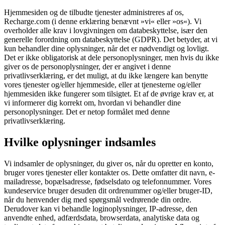
Hjemmesiden og de tilbudte tjenester administreres af os,
Recharge.com (i denne erklæring benævnt »vi« eller »os«). Vi
overholder alle krav i lovgivningen om databeskyttelse, især den
generelle forordning om databeskyttelse (GDPR). Det betyder, at vi
kun behandler dine oplysninger, når det er nødvendigt og lovligt.
Det er ikke obligatorisk at dele personoplysninger, men hvis du ikke
giver os de personoplysninger, der er angivet i denne
privatlivserklæring, er det muligt, at du ikke længere kan benytte
vores tjenester og/eller hjemmeside, eller at tjenesterne og/eller
hjemmesiden ikke fungerer som tilsigtet. Et af de øvrige krav er, at
vi informerer dig korrekt om, hvordan vi behandler dine
personoplysninger. Det er netop formålet med denne
privatlivserklæring.
Hvilke oplysninger indsamles
Vi indsamler de oplysninger, du giver os, når du opretter en konto,
bruger vores tjenester eller kontakter os. Dette omfatter dit navn, e-
mailadresse, bopælsadresse, fødselsdato og telefonnummer. Vores
kundeservice bruger desuden dit ordrenummer og/eller bruger-ID,
når du henvender dig med spørgsmål vedrørende din ordre.
Derudover kan vi behandle loginoplysninger, IP-adresse, den
anvendte enhed, adfærdsdata, browserdata, analytiske data og