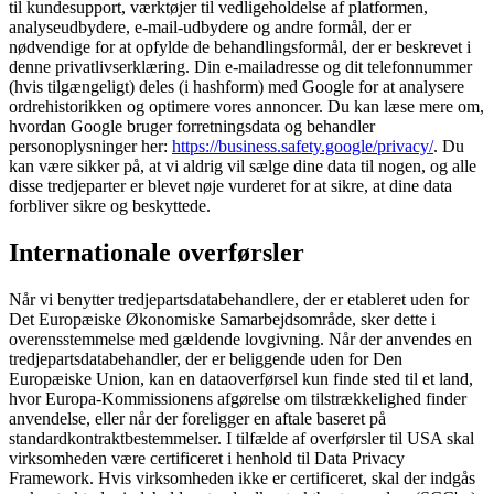
til kundesupport, værktøjer til vedligeholdelse af platformen,
analyseudbydere, e-mail-udbydere og andre formål, der er
nødvendige for at opfylde de behandlingsformål, der er beskrevet i
denne privatlivserklæring. Din e-mailadresse og dit telefonnummer
(hvis tilgængeligt) deles (i hashform) med Google for at analysere
ordrehistorikken og optimere vores annoncer. Du kan læse mere om,
hvordan Google bruger forretningsdata og behandler
personoplysninger her:
https://business.safety.google/privacy/
. Du
kan være sikker på, at vi aldrig vil sælge dine data til nogen, og alle
disse tredjeparter er blevet nøje vurderet for at sikre, at dine data
forbliver sikre og beskyttede.
Internationale overførsler
Når vi benytter tredjepartsdatabehandlere, der er etableret uden for
Det Europæiske Økonomiske Samarbejdsområde, sker dette i
overensstemmelse med gældende lovgivning. Når der anvendes en
tredjepartsdatabehandler, der er beliggende uden for Den
Europæiske Union, kan en dataoverførsel kun finde sted til et land,
hvor Europa-Kommissionens afgørelse om tilstrækkelighed finder
anvendelse, eller når der foreligger en aftale baseret på
standardkontraktbestemmelser. I tilfælde af overførsler til USA skal
virksomheden være certificeret i henhold til Data Privacy
Framework. Hvis virksomheden ikke er certificeret, skal der indgås