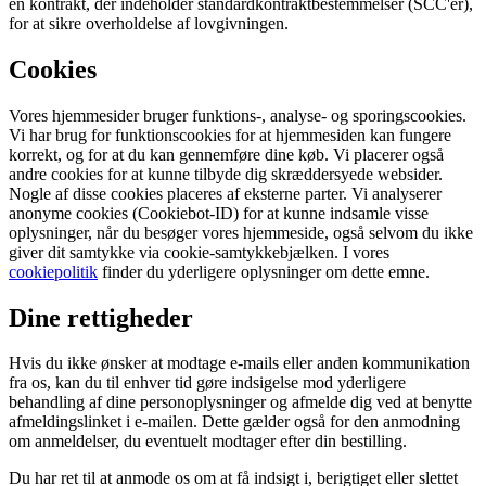
en kontrakt, der indeholder standardkontraktbestemmelser (SCC'er),
for at sikre overholdelse af lovgivningen.
Cookies
Vores hjemmesider bruger funktions-, analyse- og sporingscookies.
Vi har brug for funktionscookies for at hjemmesiden kan fungere
korrekt, og for at du kan gennemføre dine køb. Vi placerer også
andre cookies for at kunne tilbyde dig skræddersyede websider.
Nogle af disse cookies placeres af eksterne parter. Vi analyserer
anonyme cookies (Cookiebot-ID) for at kunne indsamle visse
oplysninger, når du besøger vores hjemmeside, også selvom du ikke
giver dit samtykke via cookie-samtykkebjælken. I vores
cookiepolitik
finder du yderligere oplysninger om dette emne.
Dine rettigheder
Hvis du ikke ønsker at modtage e-mails eller anden kommunikation
fra os, kan du til enhver tid gøre indsigelse mod yderligere
behandling af dine personoplysninger og afmelde dig ved at benytte
afmeldingslinket i e-mailen. Dette gælder også for den anmodning
om anmeldelser, du eventuelt modtager efter din bestilling.
Du har ret til at anmode os om at få indsigt i, berigtiget eller slettet