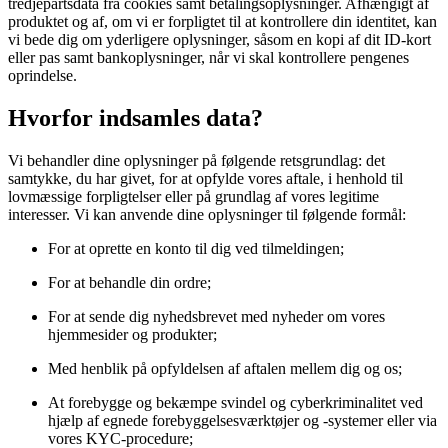
tredjepartsdata fra cookies samt betalingsoplysninger. Afhængigt af
produktet og af, om vi er forpligtet til at kontrollere din identitet, kan
vi bede dig om yderligere oplysninger, såsom en kopi af dit ID-kort
eller pas samt bankoplysninger, når vi skal kontrollere pengenes
oprindelse.
Hvorfor indsamles data?
Vi behandler dine oplysninger på følgende retsgrundlag: det
samtykke, du har givet, for at opfylde vores aftale, i henhold til
lovmæssige forpligtelser eller på grundlag af vores legitime
interesser. Vi kan anvende dine oplysninger til følgende formål:
For at oprette en konto til dig ved tilmeldingen;
For at behandle din ordre;
For at sende dig nyhedsbrevet med nyheder om vores
hjemmesider og produkter;
Med henblik på opfyldelsen af aftalen mellem dig og os;
At forebygge og bekæmpe svindel og cyberkriminalitet ved
hjælp af egnede forebyggelsesværktøjer og -systemer eller via
vores KYC-procedure;