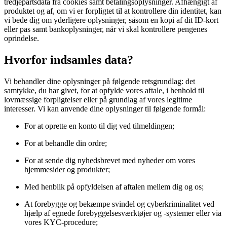
tredjepartsdata fra cookies samt betalingsoplysninger. Afhængigt af
produktet og af, om vi er forpligtet til at kontrollere din identitet, kan
vi bede dig om yderligere oplysninger, såsom en kopi af dit ID-kort
eller pas samt bankoplysninger, når vi skal kontrollere pengenes
oprindelse.
Hvorfor indsamles data?
Vi behandler dine oplysninger på følgende retsgrundlag: det
samtykke, du har givet, for at opfylde vores aftale, i henhold til
lovmæssige forpligtelser eller på grundlag af vores legitime
interesser. Vi kan anvende dine oplysninger til følgende formål:
For at oprette en konto til dig ved tilmeldingen;
For at behandle din ordre;
For at sende dig nyhedsbrevet med nyheder om vores
hjemmesider og produkter;
Med henblik på opfyldelsen af aftalen mellem dig og os;
At forebygge og bekæmpe svindel og cyberkriminalitet ved
hjælp af egnede forebyggelsesværktøjer og -systemer eller via
vores KYC-procedure;