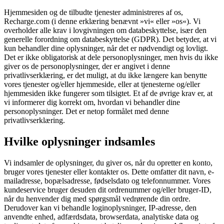
Hjemmesiden og de tilbudte tjenester administreres af os,
Recharge.com (i denne erklæring benævnt »vi« eller »os«). Vi
overholder alle krav i lovgivningen om databeskyttelse, især den
generelle forordning om databeskyttelse (GDPR). Det betyder, at vi
kun behandler dine oplysninger, når det er nødvendigt og lovligt.
Det er ikke obligatorisk at dele personoplysninger, men hvis du ikke
giver os de personoplysninger, der er angivet i denne
privatlivserklæring, er det muligt, at du ikke længere kan benytte
vores tjenester og/eller hjemmeside, eller at tjenesterne og/eller
hjemmesiden ikke fungerer som tilsigtet. Et af de øvrige krav er, at
vi informerer dig korrekt om, hvordan vi behandler dine
personoplysninger. Det er netop formålet med denne
privatlivserklæring.
Hvilke oplysninger indsamles
Vi indsamler de oplysninger, du giver os, når du opretter en konto,
bruger vores tjenester eller kontakter os. Dette omfatter dit navn, e-
mailadresse, bopælsadresse, fødselsdato og telefonnummer. Vores
kundeservice bruger desuden dit ordrenummer og/eller bruger-ID,
når du henvender dig med spørgsmål vedrørende din ordre.
Derudover kan vi behandle loginoplysninger, IP-adresse, den
anvendte enhed, adfærdsdata, browserdata, analytiske data og