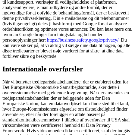
til kundesupport, værktøjer til vedligeholdelse af platformen,
analyseudbydere, e-mail-udbydere og andre formål, der er
nødvendige for at opfylde de behandlingsformål, der er beskrevet i
denne privatlivserklæring. Din e-mailadresse og dit telefonnummer
(hvis tilgængeligt) deles (i hashform) med Google for at analysere
ordrehistorikken og optimere vores annoncer. Du kan læse mere om,
hvordan Google bruger forretningsdata og behandler
personoplysninger her:
https://business.safety.google/privacy/
. Du
kan være sikker på, at vi aldrig vil sælge dine data til nogen, og alle
disse tredjeparter er blevet nøje vurderet for at sikre, at dine data
forbliver sikre og beskyttede.
Internationale overførsler
Når vi benytter tredjepartsdatabehandlere, der er etableret uden for
Det Europæiske Økonomiske Samarbejdsområde, sker dette i
overensstemmelse med gældende lovgivning. Når der anvendes en
tredjepartsdatabehandler, der er beliggende uden for Den
Europæiske Union, kan en dataoverførsel kun finde sted til et land,
hvor Europa-Kommissionens afgørelse om tilstrækkelighed finder
anvendelse, eller når der foreligger en aftale baseret på
standardkontraktbestemmelser. I tilfælde af overførsler til USA skal
virksomheden være certificeret i henhold til Data Privacy
Framework. Hvis virksomheden ikke er certificeret, skal der indgås