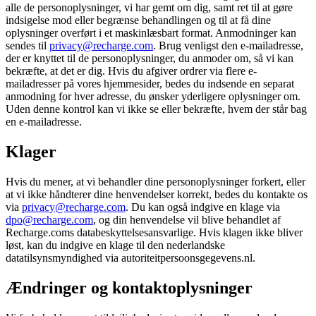
alle de personoplysninger, vi har gemt om dig, samt ret til at gøre
indsigelse mod eller begrænse behandlingen og til at få dine
oplysninger overført i et maskinlæsbart format. Anmodninger kan
sendes til
privacy@recharge.com
. Brug venligst den e-mailadresse,
der er knyttet til de personoplysninger, du anmoder om, så vi kan
bekræfte, at det er dig. Hvis du afgiver ordrer via flere e-
mailadresser på vores hjemmesider, bedes du indsende en separat
anmodning for hver adresse, du ønsker yderligere oplysninger om.
Uden denne kontrol kan vi ikke se eller bekræfte, hvem der står bag
en e-mailadresse.
Klager
Hvis du mener, at vi behandler dine personoplysninger forkert, eller
at vi ikke håndterer dine henvendelser korrekt, bedes du kontakte os
via
privacy@recharge.com
. Du kan også indgive en klage via
dpo@recharge.com
, og din henvendelse vil blive behandlet af
Recharge.coms databeskyttelsesansvarlige. Hvis klagen ikke bliver
løst, kan du indgive en klage til den nederlandske
datatilsynsmyndighed via autoriteitpersoonsgegevens.nl.
Ændringer og kontaktoplysninger