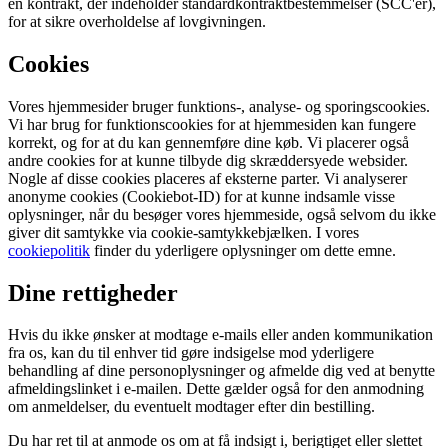
en kontrakt, der indeholder standardkontraktbestemmelser (SCC'er),
for at sikre overholdelse af lovgivningen.
Cookies
Vores hjemmesider bruger funktions-, analyse- og sporingscookies.
Vi har brug for funktionscookies for at hjemmesiden kan fungere
korrekt, og for at du kan gennemføre dine køb. Vi placerer også
andre cookies for at kunne tilbyde dig skræddersyede websider.
Nogle af disse cookies placeres af eksterne parter. Vi analyserer
anonyme cookies (Cookiebot-ID) for at kunne indsamle visse
oplysninger, når du besøger vores hjemmeside, også selvom du ikke
giver dit samtykke via cookie-samtykkebjælken. I vores
cookiepolitik
finder du yderligere oplysninger om dette emne.
Dine rettigheder
Hvis du ikke ønsker at modtage e-mails eller anden kommunikation
fra os, kan du til enhver tid gøre indsigelse mod yderligere
behandling af dine personoplysninger og afmelde dig ved at benytte
afmeldingslinket i e-mailen. Dette gælder også for den anmodning
om anmeldelser, du eventuelt modtager efter din bestilling.
Du har ret til at anmode os om at få indsigt i, berigtiget eller slettet