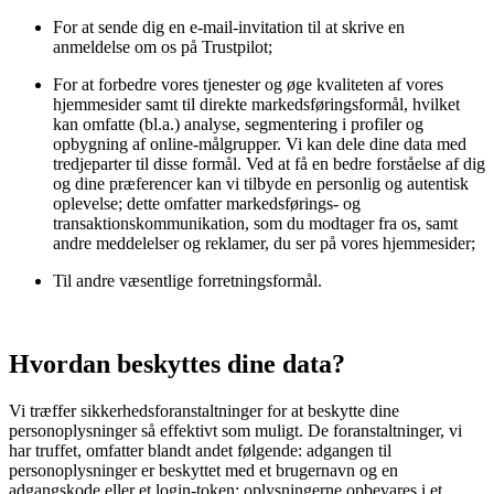
For at sende dig en e-mail-invitation til at skrive en
anmeldelse om os på Trustpilot;
For at forbedre vores tjenester og øge kvaliteten af vores
hjemmesider samt til direkte markedsføringsformål, hvilket
kan omfatte (bl.a.) analyse, segmentering i profiler og
opbygning af online-målgrupper. Vi kan dele dine data med
tredjeparter til disse formål. Ved at få en bedre forståelse af dig
og dine præferencer kan vi tilbyde en personlig og autentisk
oplevelse; dette omfatter markedsførings- og
transaktionskommunikation, som du modtager fra os, samt
andre meddelelser og reklamer, du ser på vores hjemmesider;
Til andre væsentlige forretningsformål.
Hvordan beskyttes dine data?
Vi træffer sikkerhedsforanstaltninger for at beskytte dine
personoplysninger så effektivt som muligt. De foranstaltninger, vi
har truffet, omfatter blandt andet følgende: adgangen til
personoplysninger er beskyttet med et brugernavn og en
adgangskode eller et login-token; oplysningerne opbevares i et