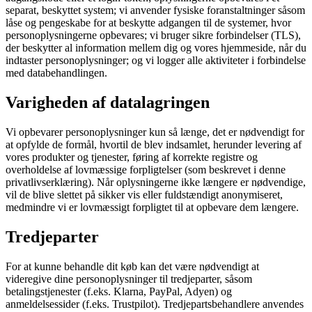
separat, beskyttet system; vi anvender fysiske foranstaltninger såsom
låse og pengeskabe for at beskytte adgangen til de systemer, hvor
personoplysningerne opbevares; vi bruger sikre forbindelser (TLS),
der beskytter al information mellem dig og vores hjemmeside, når du
indtaster personoplysninger; og vi logger alle aktiviteter i forbindelse
med databehandlingen.
Varigheden af datalagringen
Vi opbevarer personoplysninger kun så længe, det er nødvendigt for
at opfylde de formål, hvortil de blev indsamlet, herunder levering af
vores produkter og tjenester, føring af korrekte registre og
overholdelse af lovmæssige forpligtelser (som beskrevet i denne
privatlivserklæring). Når oplysningerne ikke længere er nødvendige,
vil de blive slettet på sikker vis eller fuldstændigt anonymiseret,
medmindre vi er lovmæssigt forpligtet til at opbevare dem længere.
Tredjeparter
For at kunne behandle dit køb kan det være nødvendigt at
videregive dine personoplysninger til tredjeparter, såsom
betalingstjenester (f.eks. Klarna, PayPal, Adyen) og
anmeldelsessider (f.eks. Trustpilot). Tredjepartsbehandlere anvendes