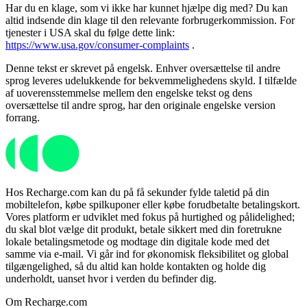
Har du en klage, som vi ikke har kunnet hjælpe dig med? Du kan
altid indsende din klage til den relevante forbrugerkommission. For
tjenester i USA skal du følge dette link:
https://www.usa.gov/consumer-complaints
.
Denne tekst er skrevet på engelsk. Enhver oversættelse til andre
sprog leveres udelukkende for bekvemmelighedens skyld. I tilfælde
af uoverensstemmelse mellem den engelske tekst og dens
oversættelse til andre sprog, har den originale engelske version
forrang.
Hos Recharge.com kan du på få sekunder fylde taletid på din
mobiltelefon, købe spilkuponer eller købe forudbetalte betalingskort.
Vores platform er udviklet med fokus på hurtighed og pålidelighed;
du skal blot vælge dit produkt, betale sikkert med din foretrukne
lokale betalingsmetode og modtage din digitale kode med det
samme via e-mail. Vi går ind for økonomisk fleksibilitet og global
tilgængelighed, så du altid kan holde kontakten og holde dig
underholdt, uanset hvor i verden du befinder dig.
Om Recharge.com