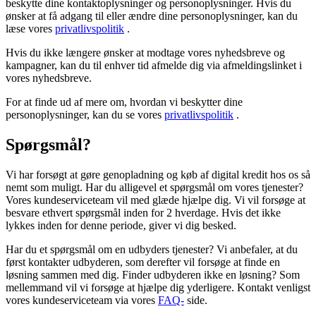
beskytte dine kontaktoplysninger og personoplysninger. Hvis du
ønsker at få adgang til eller ændre dine personoplysninger, kan du
læse vores
privatlivspolitik
.
Hvis du ikke længere ønsker at modtage vores nyhedsbreve og
kampagner, kan du til enhver tid afmelde dig via afmeldingslinket i
vores nyhedsbreve.
For at finde ud af mere om, hvordan vi beskytter dine
personoplysninger, kan du se vores
privatlivspolitik
.
Spørgsmål?
Vi har forsøgt at gøre genopladning og køb af digital kredit hos os så
nemt som muligt. Har du alligevel et spørgsmål om vores tjenester?
Vores kundeserviceteam vil med glæde hjælpe dig. Vi vil forsøge at
besvare ethvert spørgsmål inden for 2 hverdage. Hvis det ikke
lykkes inden for denne periode, giver vi dig besked.
Har du et spørgsmål om en udbyders tjenester? Vi anbefaler, at du
først kontakter udbyderen, som derefter vil forsøge at finde en
løsning sammen med dig. Finder udbyderen ikke en løsning? Som
mellemmand vil vi forsøge at hjælpe dig yderligere. Kontakt venligst
vores kundeserviceteam via vores
FAQ-
side.