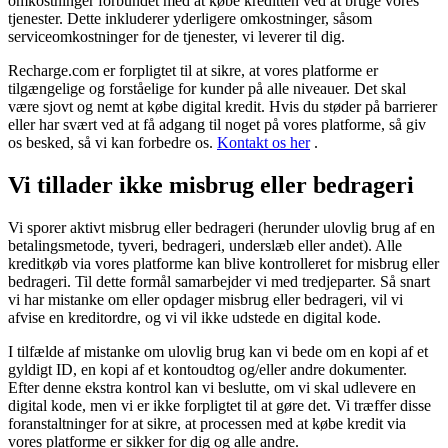
omkostninger forbundet med at købe kreditten ved at bruge vores
tjenester. Dette inkluderer yderligere omkostninger, såsom
serviceomkostninger for de tjenester, vi leverer til dig.
Recharge.com er forpligtet til at sikre, at vores platforme er
tilgængelige og forståelige for kunder på alle niveauer. Det skal
være sjovt og nemt at købe digital kredit. Hvis du støder på barrierer
eller har svært ved at få adgang til noget på vores platforme, så giv
os besked, så vi kan forbedre os.
Kontakt os her
.
Vi tillader ikke misbrug eller bedrageri
Vi sporer aktivt misbrug eller bedrageri (herunder ulovlig brug af en
betalingsmetode, tyveri, bedrageri, underslæb eller andet). Alle
kreditkøb via vores platforme kan blive kontrolleret for misbrug eller
bedrageri. Til dette formål samarbejder vi med tredjeparter. Så snart
vi har mistanke om eller opdager misbrug eller bedrageri, vil vi
afvise en kreditordre, og vi vil ikke udstede en digital kode.
I tilfælde af mistanke om ulovlig brug kan vi bede om en kopi af et
gyldigt ID, en kopi af et kontoudtog og/eller andre dokumenter.
Efter denne ekstra kontrol kan vi beslutte, om vi skal udlevere en
digital kode, men vi er ikke forpligtet til at gøre det. Vi træffer disse
foranstaltninger for at sikre, at processen med at købe kredit via
vores platforme er sikker for dig og alle andre.