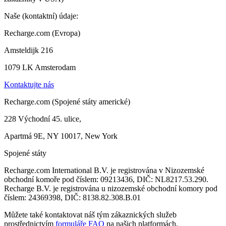
Naše (kontaktní) údaje:
Recharge.com (Evropa)
Amsteldijk 216
1079 LK Amsterodam
Kontaktujte nás
Recharge.com (Spojené státy americké)
228 Východní 45. ulice,
Apartmá 9E, NY 10017, New York
Spojené státy
Recharge.com International B.V. je registrována v Nizozemské
obchodní komoře pod číslem: 09213436, DIČ: NL8217.53.290.
Recharge B.V. je registrována u nizozemské obchodní komory pod
číslem: 24369398, DIČ: 8138.82.308.B.01
Můžete také kontaktovat náš tým zákaznických služeb
prostřednictvím
formuláře FAQ
na našich platformách.