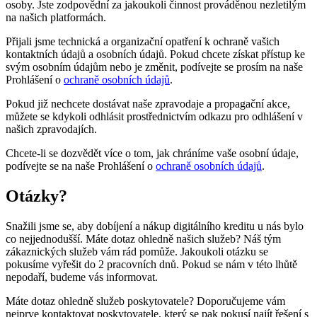
osoby. Jste zodpovědní za jakoukoli činnost prováděnou nezletilým
na našich platformách.
Přijali jsme technická a organizační opatření k ochraně vašich
kontaktních údajů a osobních údajů. Pokud chcete získat přístup ke
svým osobním údajům nebo je změnit, podívejte se prosím na naše
Prohlášení o
ochraně osobních údajů
.
Pokud již nechcete dostávat naše zpravodaje a propagační akce,
můžete se kdykoli odhlásit prostřednictvím odkazu pro odhlášení v
našich zpravodajích.
Chcete-li se dozvědět více o tom, jak chráníme vaše osobní údaje,
podívejte se na naše Prohlášení o
ochraně osobních údajů
.
Otázky?
Snažili jsme se, aby dobíjení a nákup digitálního kreditu u nás bylo
co nejjednodušší. Máte dotaz ohledně našich služeb? Náš tým
zákaznických služeb vám rád pomůže. Jakoukoli otázku se
pokusíme vyřešit do 2 pracovních dnů. Pokud se nám v této lhůtě
nepodaří, budeme vás informovat.
Máte dotaz ohledně služeb poskytovatele? Doporučujeme vám
nejprve kontaktovat poskytovatele, který se pak pokusí najít řešení s