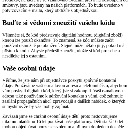
smlouvy, jsou uvedeny na našich platformách. To bude uvedeno v
potvrzovacím e-mailu, který obdržíte s objednávkou.
Buďte si vědomi zneužití vašeho kódu
Všimněte si, že kód představuje digitální hodnotu (digitální zboží),
kterou lze použít okamžitě. To znamená, že kód můžete začít
používat okamžitě po obdržení. Stejně může někdo jiný, pokud má
přístup k kódu. Abyste předešli zneužití, uložte si kód pro sebe a
nesdílejte jej s ostatními.
Vaše osobní údaje
Věříme, že jste nám při objednávce poskytli správné kontaktní
údaje. Používáme vaši e-mailovou adresu a telefonní číslo, abychom
vám poskytli digitální kód, který jste si zakoupili. Vaši e-mailovou
adresu také používáme k udržování kontaktu s vámi, což zahrnuje
zasílání propagačních akcí, zpravodajů a dalších nabídek, o kterých
si myslíme, že by vás mohly zajímat.
Zavázali jsme se chránit osobní údaje dětí, proto nedovolujeme
nikomu mladšímu 16 let používat naše platformy. Děti starší 16 let
mohou objednávat pouze se svolením a přímým dohledem dospělé