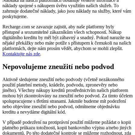
Nabídka na našich platformách obsahuje veškeré informace a
náklady spojené s nákupem úvěru využitím našich služeb. To
zahrnuje dodatečné náklady, jako jsou náklady na služby, které vám
poskytujeme.
Recharge.com se zavazuje zajistit, aby naše platformy byly
přístupné a srozumitelné zákazníkům všech schopností. Nákup
digitálního kreditu by měl být zábavný a snadný. Pokud narazíte na
nějaké překážky nebo máte potíže s přístupem k čemukoli na našich
platformách, dejte nám prosím vědět, abychom se mohli zlepšit.
Kontaktujte nás zde
.
Nepovolujeme zneužití nebo podvod
Aktivně sledujeme zneužití nebo podvody (včetně nezákonného
použití platební metody, krádeže, podvodu, zpronevěry nebo
jiného). Všechny nákupy kreditů prostřednictvím našich platforem
mohou být zkontrolovány na zneužití nebo podvod. Za tímto účelem
spolupracujeme s třetími stranami. Jakmile budeme mít podezření
nebo objevíme zneužití nebo podvod, odmítneme objednávku
kreditu a nevydáme digitální kód.
V případě podezření na protiprávní použití můžeme požádat o kopii
platného průkazu totožnosti, kopii bankovního výpisu a/nebo jiných
dokumentů. Po této dodatečné kontrole se můžeme rozhodnout, zda