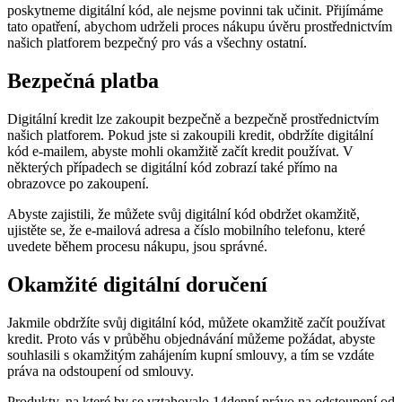
poskytneme digitální kód, ale nejsme povinni tak učinit. Přijímáme
tato opatření, abychom udrželi proces nákupu úvěru prostřednictvím
našich platforem bezpečný pro vás a všechny ostatní.
Bezpečná platba
Digitální kredit lze zakoupit bezpečně a bezpečně prostřednictvím
našich platforem. Pokud jste si zakoupili kredit, obdržíte digitální
kód e-mailem, abyste mohli okamžitě začít kredit používat. V
některých případech se digitální kód zobrazí také přímo na
obrazovce po zakoupení.
Abyste zajistili, že můžete svůj digitální kód obdržet okamžitě,
ujistěte se, že e-mailová adresa a číslo mobilního telefonu, které
uvedete během procesu nákupu, jsou správné.
Okamžité digitální doručení
Jakmile obdržíte svůj digitální kód, můžete okamžitě začít používat
kredit. Proto vás v průběhu objednávání můžeme požádat, abyste
souhlasili s okamžitým zahájením kupní smlouvy, a tím se vzdáte
práva na odstoupení od smlouvy.
Produkty, na které by se vztahovalo 14denní právo na odstoupení od