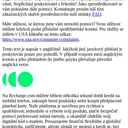
vámi. Nepřichází poskytovatel s řešením? Jako zprostředkovatel se
vám pokusíme dále pomoci. Kontaktujte prosím náš tým
zákaznických služeb prostřednictvím naší stránky
FAQ
.
Máte stížnost, se kterou jsme vám nemohli pomoci? Svou stížnost
můžete kdykoli podat příslušné spotřebitelské komisi. Pro služby se
sídlem v USA klikněte na tento odkaz:
https://www.usa.gov/consumer-complaints
.
Tento text je napsán v angličtině. Jakýkoli jiný jazykový překlad je
poskytován pouze pro pohodlí. V případě rozporu mezi anglickým
textem a jeho překladem do jiného jazyka převažuje původní
anglická verze.
Na Recharge.com můžete během několika sekund dobít kredit na
mobilní telefon, zakoupit herní poukázky nebo koupit předplacené
platební karty. Naše platforma je navržena pro rychlost a
spolehlivost; jednoduše si vyberte svůj produkt, plaťte bezpečně
pomocí preferované místní metody, a okamžitě obdržíte svůj
digitální kód e-mailem. Prosazujeme finanční flexibilitu a globální
konektivitu, zajišťujeme, abyste zůstali ve spojení a bavili se, bez