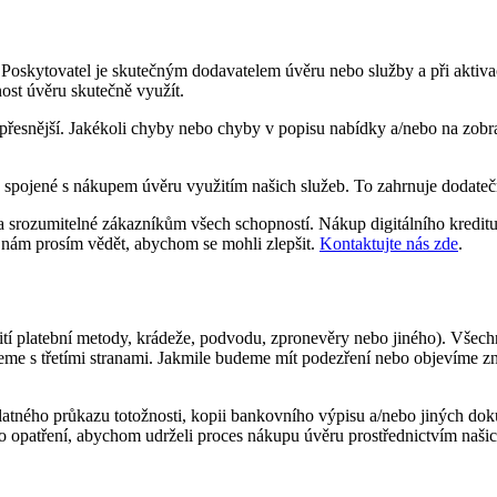
it. Poskytovatel je skutečným dodavatelem úvěru nebo služby a při akti
st úvěru skutečně využít.
ejpřesnější. Jakékoli chyby nebo chyby v popisu nabídky a/nebo na zo
 spojené s nákupem úvěru využitím našich služeb. To zahrnuje dodatečn
é a srozumitelné zákazníkům všech schopností. Nákup digitálního kredi
e nám prosím vědět, abychom se mohli zlepšit.
Kontaktujte nás zde
.
í platební metody, krádeže, podvodu, zpronevěry nebo jiného). Všech
jeme s třetími stranami. Jakmile budeme mít podezření nebo objevíme 
platného průkazu totožnosti, kopii bankovního výpisu a/nebo jiných do
ato opatření, abychom udrželi proces nákupu úvěru prostřednictvím naši