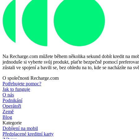
Na Recharge.com můžete během několika sekund dobít kredit na mobiln
jednoduše si vyberte svůj produkt, plaťte bezpečně pomocí preferované
zůstali ve spojení a bavili se, bez ohledu na to, kde se nacházíte na svě
O společnosti Recharge.com
Potřebujete pomoc?
Jak to funguje
O nás
Podnikání
Operátoři
Země
Blog
Kategorie
Dobíjení na mobil
Předplacené kreditní karty