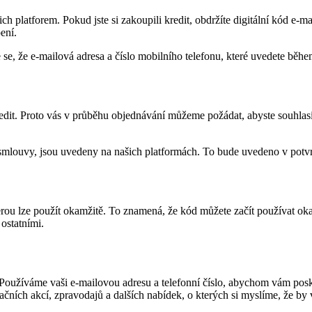
ch platforem. Pokud jste si zakoupili kredit, obdržíte digitální kód e-
ení.
ěte se, že e-mailová adresa a číslo mobilního telefonu, které uvedete bě
kredit. Proto vás v průběhu objednávání můžeme požádat, abyste souhlas
 smlouvy, jsou uvedeny na našich platformách. To bude uvedeno v potvr
 kterou lze použít okamžitě. To znamená, že kód můžete začít používat o
 ostatními.
Používáme vaši e-mailovou adresu a telefonní číslo, abychom vám poskytl
čních akcí, zpravodajů a dalších nabídek, o kterých si myslíme, že by 