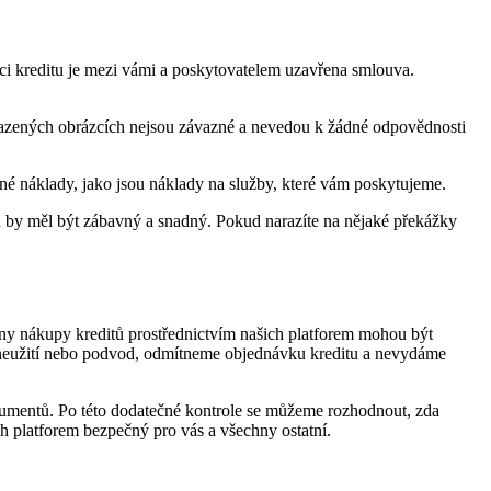
vaci kreditu je mezi vámi a poskytovatelem uzavřena smlouva.
brazených obrázcích nejsou závazné a nevedou k žádné odpovědnosti
é náklady, jako jsou náklady na služby, které vám poskytujeme.
tu by měl být zábavný a snadný. Pokud narazíte na nějaké překážky
ny nákupy kreditů prostřednictvím našich platforem mohou být
zneužití nebo podvod, odmítneme objednávku kreditu a nevydáme
kumentů. Po této dodatečné kontrole se můžeme rozhodnout, zda
ch platforem bezpečný pro vás a všechny ostatní.