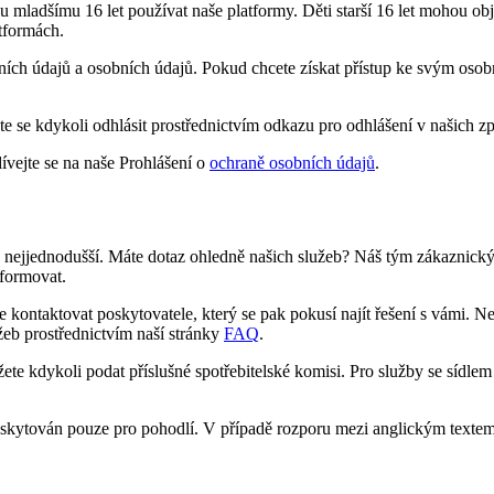
mu mladšímu 16 let používat naše platformy. Děti starší 16 let mohou 
tformách.
ktních údajů a osobních údajů. Pokud chcete získat přístup ke svým oso
e se kdykoli odhlásit prostřednictvím odkazu pro odhlášení v našich z
ívejte se na naše Prohlášení o
ochraně osobních údajů
.
 co nejjednodušší. Máte dotaz ohledně našich služeb? Náš tým zákaznic
nformovat.
ontaktovat poskytovatele, který se pak pokusí najít řešení s vámi. Ne
eb prostřednictvím naší stránky
FAQ
.
te kdykoli podat příslušné spotřebitelské komisi. Pro služby se sídle
e poskytován pouze pro pohodlí. V případě rozporu mezi anglickým texte