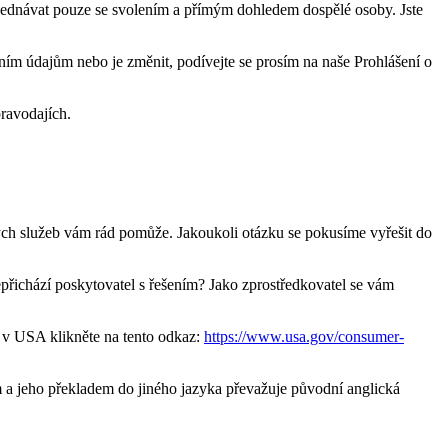
objednávat pouze se svolením a přímým dohledem dospělé osoby. Jste
bním údajům nebo je změnit, podívejte se prosím na naše Prohlášení o
pravodajích.
kých služeb vám rád pomůže. Jakoukoli otázku se pokusíme vyřešit do
přichází poskytovatel s řešením? Jako zprostředkovatel se vám
m v USA klikněte na tento odkaz:
https://www.usa.gov/consumer-
m a jeho překladem do jiného jazyka převažuje původní anglická