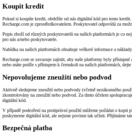
Koupit kredit
Pokud si koupíte kredit, obdržíte od nás digitální kód pro tento kred
Recharge.com je zprostředkovatelem. Poskytovatel odpovídá za možno
Popis zboží od různých poskytovatelů na našich platformách je co n
pro nás a/nebo poskytovatele.
Nabídka na našich platformách obsahuje veškeré informace a náklady
Recharge.com se zavazuje zajistit, aby naše platformy byly přístupn
nebo máte potíže s přístupem k čemukoli na našich platformách, dejt
Nepovolujeme zneužití nebo podvod
Aktivně sledujeme zneužití nebo podvody (včetně nezákonného použit
zkontrolovány na zneužití nebo podvod. Za tímto účelem spolupracu
digitální kód.
V případě podezření na protiprávní použití můžeme požádat o kopii 
poskytneme digitální kód, ale nejsme povinni tak učinit. Přijímáme t
Bezpečná platba