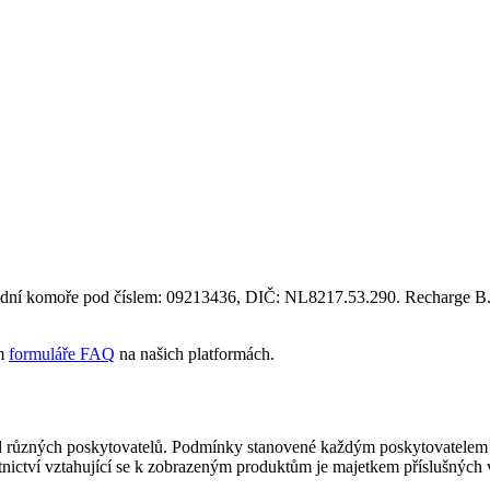
hodní komoře pod číslem: 09213436, DIČ: NL8217.53.290. Recharge B.V
ím
formuláře FAQ
na našich platformách.
 od různých poskytovatelů. Podmínky stanovené každým poskytovatelem 
stnictví vztahující se k zobrazeným produktům je majetkem příslušných 