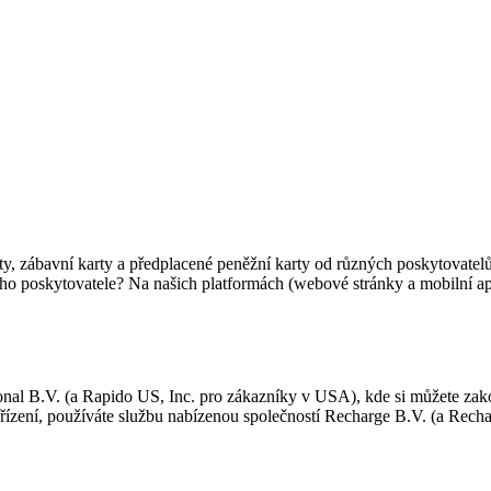
ty, zábavní karty a předplacené peněžní karty od různých poskytovatelů
ho poskytovatele? Na našich platformách (webové stránky a mobilní apl
al B.V. (a Rapido US, Inc. pro zákazníky v USA), kde si můžete zakou
ařízení, používáte službu nabízenou společností Recharge B.V. (a Rec