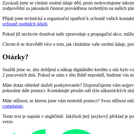
Zavázali jsme se chránit osobní údaje dětí, proto nedovolujeme niko
zodpovědní za jakoukoli činnost prováděnou nezletilým na našich pla
Přijali jsme technická a organizační opatření k ochraně vašich konta
ochraně osobních údajů
.
Pokud již nechcete dostávat naše zpravodaje a propagační akce, můžet
Chcete-li se dozvědět více o tom, jak chráníme vaše osobní údaje, pod
Otázky?
Snažili jsme se, aby dobíjení a nákup digitálního kreditu u nás bylo
2 pracovních dnů. Pokud se nám v této lhůtě nepodaří, budeme vás i
Máte dotaz ohledně služeb poskytovatele? Doporučujeme vám nejprve k
pokusíme dále pomoci. Kontaktujte prosím náš tým zákaznických služ
Máte stížnost, se kterou jsme vám nemohli pomoci? Svou stížnost může
complaints
.
Tento text je napsán v angličtině. Jakýkoli jiný jazykový překlad j
verze.