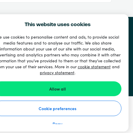
This website uses cookies
 use cookies to personalise content and ads, to provide social
media features and to analyse our traffic. We also share
information about your use of our site with our social media,
vertising and analytics partners who may combine it with other
ormation that you’ve provided to them or that they’ve collected
om your use of their services. More in our
cookie statement
and
privacy statement
.
Allow all
Cookie preferences
Deny
o ochraně osobních údajů
Prohlášení o souborech cookie