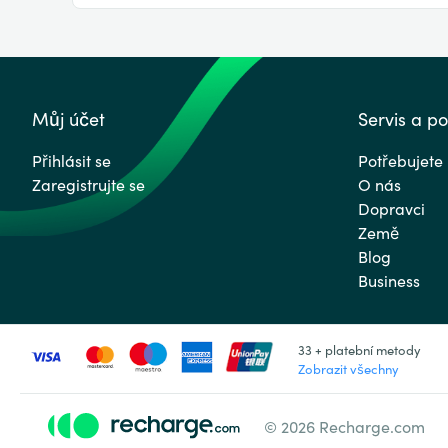
Můj účet
Servis a p
Přihlásit se
Potřebujete
Zaregistrujte se
O nás
Dopravci
Země
Blog
Business
33 + platební metody
Zobrazit všechny
© 2026 Recharge.com