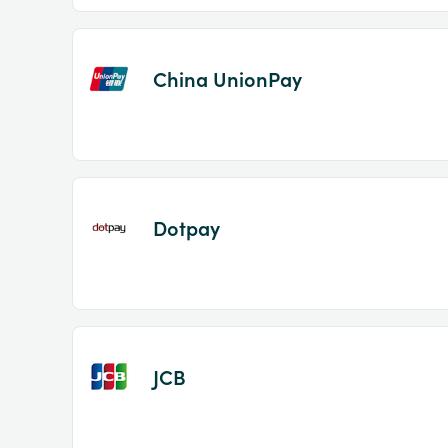
China UnionPay
Dotpay
JCB