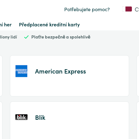
C
Potřebujete pomoc?
í her
Předplacené kreditní karty
iony lidí
Plaťte bezpečně a spolehlivě
American Express
Item
1
of
Blik
2