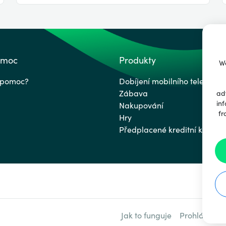
omoc
Produkty
We
 pomoc?
Dobíjení mobilního telefonu
Zábava
ad
inf
Nakupování
fr
Hry
Předplacené kreditní karty
Jak to funguje
Prohlášení 