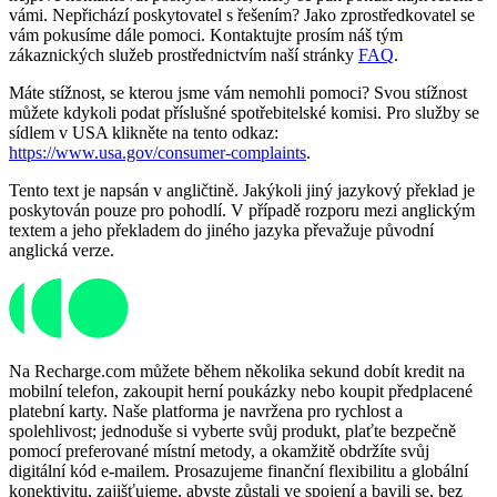
vámi. Nepřichází poskytovatel s řešením? Jako zprostředkovatel se
vám pokusíme dále pomoci. Kontaktujte prosím náš tým
zákaznických služeb prostřednictvím naší stránky
FAQ
.
Máte stížnost, se kterou jsme vám nemohli pomoci? Svou stížnost
můžete kdykoli podat příslušné spotřebitelské komisi. Pro služby se
sídlem v USA klikněte na tento odkaz:
https://www.usa.gov/consumer-complaints
.
Tento text je napsán v angličtině. Jakýkoli jiný jazykový překlad je
poskytován pouze pro pohodlí. V případě rozporu mezi anglickým
textem a jeho překladem do jiného jazyka převažuje původní
anglická verze.
Na Recharge.com můžete během několika sekund dobít kredit na
mobilní telefon, zakoupit herní poukázky nebo koupit předplacené
platební karty. Naše platforma je navržena pro rychlost a
spolehlivost; jednoduše si vyberte svůj produkt, plaťte bezpečně
pomocí preferované místní metody, a okamžitě obdržíte svůj
digitální kód e-mailem. Prosazujeme finanční flexibilitu a globální
konektivitu, zajišťujeme, abyste zůstali ve spojení a bavili se, bez