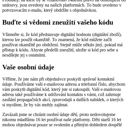
smlouvy, jsou uvedeny na našich platformách. To bude uvedeno v
potvrzovacím e-mailu, který obdržíte s objednávkou.
Buďte si vědomi zneužití vašeho kódu
Všimněte si, že kód představuje digitální hodnotu (digitální zboží),
kterou lze použít okamžitě. To znamená, že kód můžete začít
používat okamžitě po obdržení. Stejně může někdo jiný, pokud má
přístup k kódu. Abyste předešli zneužití, uložte si kód pro sebe a
nesdílejte jej s ostatními.
Vaše osobní údaje
Věříme, že jste nám při objednávce poskytli správné kontaktní
údaje. Používáme vaši e-mailovou adresu a telefonní číslo, abychom
vám poskytli digitální kód, který jste si zakoupili. Vaši e-mailovou
adresu také používáme k udržování kontaktu s vámi, což zahrnuje
zasílání propagačních akcí, zpravodajů a dalších nabídek, o kterých
si myslíme, že by vás mohly zajímat.
Zavázali jsme se chránit osobní údaje dětí, proto nedovolujeme
nikomu mladšímu 16 let používat naše platformy. Děti starší 16 let
mohou objednávat pouze se svolením a přímým dohledem dospělé