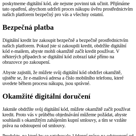
poskytneme digitální kód, ale nejsme povinni tak učinit. Přijímáme
tato opatření, abychom udrželi proces nákupu úvěru prostřednictvím
našich platforem bezpečný pro vás a všechny ostatní.
Bezpečná platba
Digitální kredit lze zakoupit bezpečně a bezpečně prostřednictvím
našich platforem. Pokud jste si zakoupili kredit, obdržíte digitální
kód e-mailem, abyste mohli okamžitě začít kredit používat. V
některých případech se digitální kód zobrazí také přímo na
obrazovce po zakoupení.
Abyste zajistili, že můžete svůj digitální kód obdržet okamžitě,
ujistěte se, že e-mailová adresa a číslo mobilního telefonu, které
uvedete během procesu nákupu, jsou správné.
Okamžité digitální doručení
Jakmile obdržíte svůj digitální kód, můžete okamžitě začít používat
kredit. Proto vás v průběhu objednávání můžeme požádat, abyste
souhlasili s okamžitým zahájením kupní smlouvy, a tím se vzdáte
práva na odstoupení od smlouvy.
Produkty, na které by se vztahovalo 14denní právo na odstoupení od