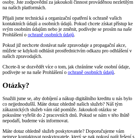
osoby. Jste zodpovědní za jakoukoli činnost prováděnou nezletilým
na našich platformách.
Přijali jsme technická a organizační opatření k ochraně vašich
kontaktních údajů a osobních údajů. Pokud chcete získat přístup ke
svým osobním údajům nebo je změnit, podívejte se prosím na naše
Prohlášení o
ochraně osobních údajů
.
Pokud již nechcete dostávat naše zpravodaje a propagační akce,
můžete se kdykoli odhlásit prostřednictvím odkazu pro odhlášení v
našich zpravodajích.
Chcete-li se dozvědět více o tom, jak chráníme vaše osobní údaje,
podívejte se na naše Prohlášení o
ochraně osobních údajů
.
Otázky?
Snažili jsme se, aby dobíjení a nákup digitálního kreditu u nás bylo
co nejjednodušší. Máte dotaz ohledně našich služeb? Náš tým
zákaznických služeb vám rád pomůže. Jakoukoli otázku se
pokusíme vyřešit do 2 pracovních dnů. Pokud se nám v této lhůtě
nepodaří, budeme vás informovat.
Máte dotaz ohledně služeb poskytovatele? Doporučujeme vám
nejprve kontaktovat poskytovatele, který se pak pokusí najít řešení s