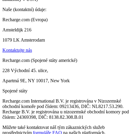
Naše (kontaktní) údaje:
Recharge.com (Evropa)
Amsteldijk 216
1079 LK Amsterodam
Kontaktujte nás
Recharge.com (Spojené státy americké)
228 Východní 45. ulice,
Apartmá 9E, NY 10017, New York
Spojené státy
Recharge.com International B.V. je registrována v Nizozemské
obchodní komoře pod číslem: 09213436, DIČ: NL8217.53.290.
Recharge B.V. je registrována u nizozemské obchodní komory pod
číslem: 24369398, DIČ: 8138.82.308.B.01
Můžete také kontaktovat náš tým zákaznických služeb
prostřednictvím
formuláře FAQ
na našich platformách.