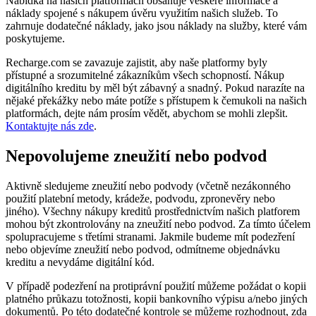
Nabídka na našich platformách obsahuje veškeré informace a
náklady spojené s nákupem úvěru využitím našich služeb. To
zahrnuje dodatečné náklady, jako jsou náklady na služby, které vám
poskytujeme.
Recharge.com se zavazuje zajistit, aby naše platformy byly
přístupné a srozumitelné zákazníkům všech schopností. Nákup
digitálního kreditu by měl být zábavný a snadný. Pokud narazíte na
nějaké překážky nebo máte potíže s přístupem k čemukoli na našich
platformách, dejte nám prosím vědět, abychom se mohli zlepšit.
Kontaktujte nás zde
.
Nepovolujeme zneužití nebo podvod
Aktivně sledujeme zneužití nebo podvody (včetně nezákonného
použití platební metody, krádeže, podvodu, zpronevěry nebo
jiného). Všechny nákupy kreditů prostřednictvím našich platforem
mohou být zkontrolovány na zneužití nebo podvod. Za tímto účelem
spolupracujeme s třetími stranami. Jakmile budeme mít podezření
nebo objevíme zneužití nebo podvod, odmítneme objednávku
kreditu a nevydáme digitální kód.
V případě podezření na protiprávní použití můžeme požádat o kopii
platného průkazu totožnosti, kopii bankovního výpisu a/nebo jiných
dokumentů. Po této dodatečné kontrole se můžeme rozhodnout, zda