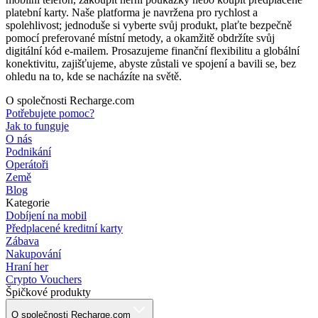
platební karty. Naše platforma je navržena pro rychlost a
spolehlivost; jednoduše si vyberte svůj produkt, plaťte bezpečně
pomocí preferované místní metody, a okamžitě obdržíte svůj
digitální kód e-mailem. Prosazujeme finanční flexibilitu a globální
konektivitu, zajišťujeme, abyste zůstali ve spojení a bavili se, bez
ohledu na to, kde se nacházíte na světě.
O společnosti Recharge.com
Potřebujete pomoc?
Jak to funguje
O nás
Podnikání
Operátoři
Země
Blog
Kategorie
Dobíjení na mobil
Předplacené kreditní karty
Zábava
Nakupování
Hraní her
Crypto Vouchers
Špičkové produkty
O společnosti Recharge.com