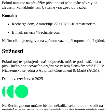
Pokud narazíte na překážky přístupnosti nebo máte návrhy na
zlepšení, kontaktujte nás. Uvítáme vaši zpětnou vazbu.
Kontakt:
Recharge.com, Amsteldijk 279 1079 LK Amsterodam
E-mail: privacy@recharge.com
Naším cílem je reagovat na zpětnou vazbu přístupnosti do 2 týdnů.
Stížnosti
Pokud nejste spokojeni s naší odpovědí, můžete podat stížnost u
příslušného donucovacího orgánu ve vašem členském státě EU. V
Nizozemsku se jedná o Autoriteit Consument & Markt (ACM).
Datum verze: červen 2025
Na Recharge.com můžete během několika sekund dobít kredit na
mobilní telefon, zakoupit herní poukázky nebo koupit předplacené