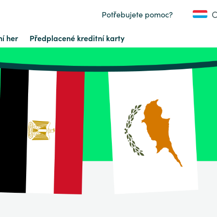
C
Potřebujete pomoc?
í her
Předplacené kreditní karty