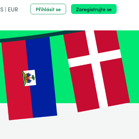
S | EUR
Přihlásit se
Zaregistrujte se