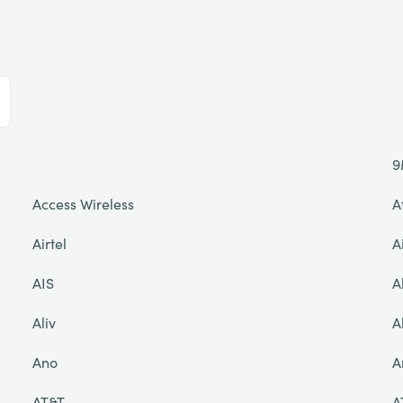
9
Access Wireless
A
Airtel
A
AIS
A
Aliv
A
Ano
A
AT&T
A