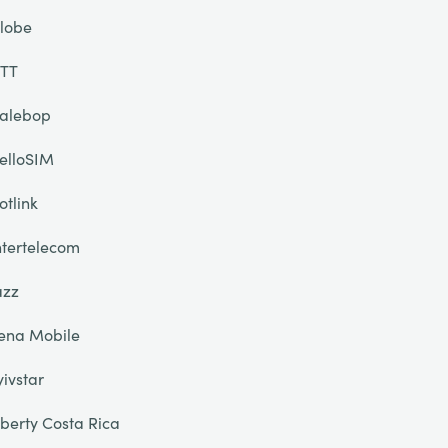
lobe
TT
alebop
elloSIM
otlink
ntertelecom
azz
ena Mobile
yivstar
iberty Costa Rica