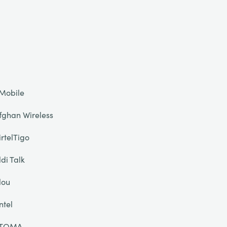
Mobile
fghan Wireless
irtelTigo
ldi Talk
lou
ntel
TOMA