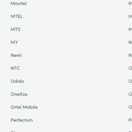
Movitel
M
MTEL
M
MTS
M
MY
N
Nemi
N
NTC
O
Odido
O
OneXox
O
Ortel Mobile
O
Perfectum
P