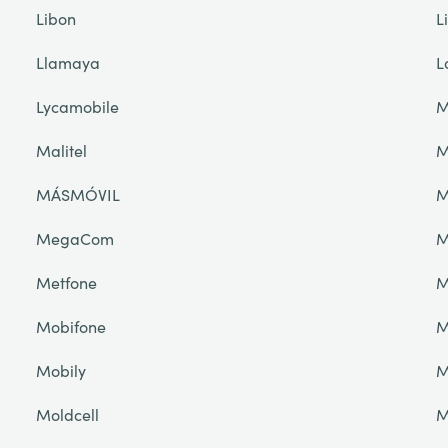
Libon
L
Llamaya
L
Lycamobile
M
Malitel
M
MÁSMÓVIL
M
MegaCom
M
Metfone
M
Mobifone
M
Mobily
M
Moldcell
M