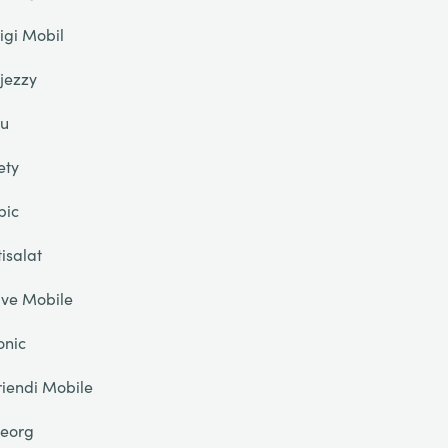
igi Mobil
jezzy
u
ety
pic
tisalat
ive Mobile
onic
riendi Mobile
eorg