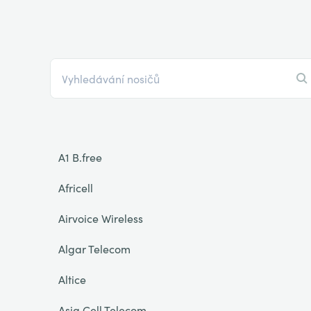
A1 B.free
Africell
Airvoice Wireless
Algar Telecom
Altice
Asia Cell Telecom