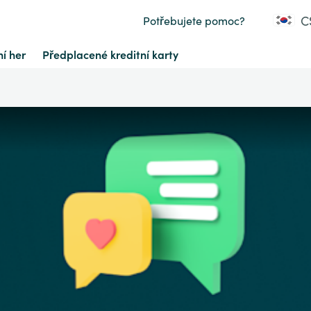
C
Potřebujete pomoc?
í her
Předplacené kreditní karty