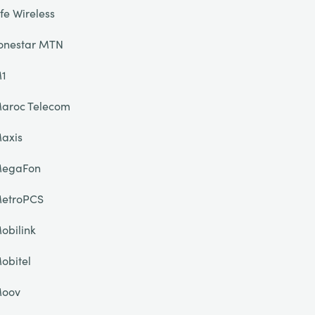
ife Wireless
onestar MTN
1
aroc Telecom
axis
egaFon
etroPCS
obilink
obitel
oov