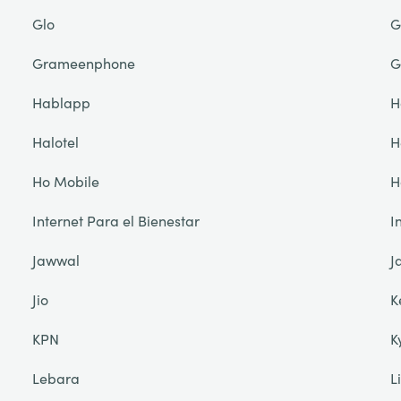
Glo
G
Grameenphone
G
Hablapp
H
Halotel
H
Ho Mobile
H
Internet Para el Bienestar
I
Jawwal
J
Jio
K
KPN
K
Lebara
L