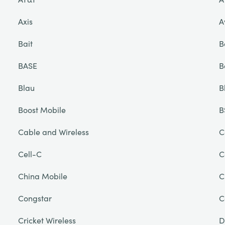
Axis
A
Bait
B
BASE
B
Blau
B
Boost Mobile
B
Cable and Wireless
C
Cell-C
C
China Mobile
C
Congstar
C
Cricket Wireless
D