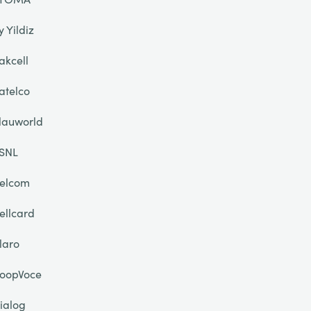
y Yildiz
akcell
atelco
lauworld
SNL
elcom
ellcard
laro
oopVoce
ialog