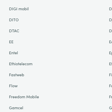
DIGI mobil
D
DITO
D
DTAC
D
EE
E
Entel
E
Ethiotelecom
E
Fastweb
F
Flow
F
Freedom Mobile
F
Gamcel
G