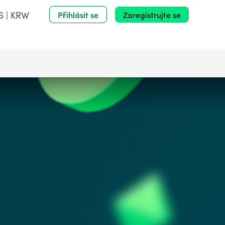
S | KRW
Přihlásit se
Zaregistrujte se