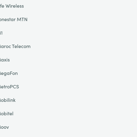
ife Wireless
onestar MTN
1
aroc Telecom
axis
egaFon
etroPCS
obilink
obitel
oov