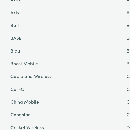
Axis
A
Bait
B
BASE
B
Blau
B
Boost Mobile
B
Cable and Wireless
C
Cell-C
C
China Mobile
C
Congstar
C
Cricket Wireless
D