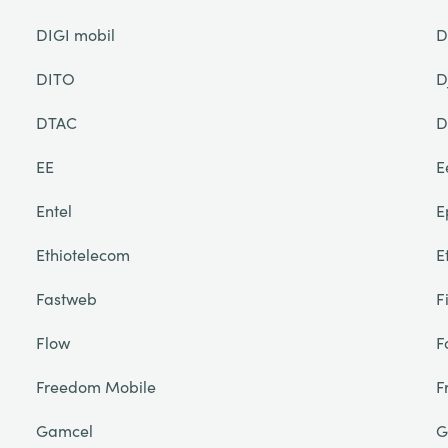
DIGI mobil
D
DITO
D
DTAC
D
EE
E
Entel
E
Ethiotelecom
E
Fastweb
F
Flow
F
Freedom Mobile
F
Gamcel
G