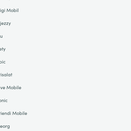
igi Mobil
jezzy
u
ety
pic
tisalat
ive Mobile
onic
riendi Mobile
eorg