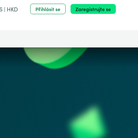
S | HKD
Přihlásit se
Zaregistrujte se