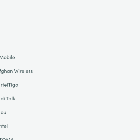
Mobile
fghan Wireless
irtelTigo
ldi Talk
lou
ntel
TOMA