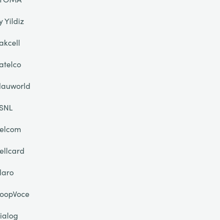
y Yildiz
akcell
atelco
lauworld
SNL
elcom
ellcard
laro
oopVoce
ialog