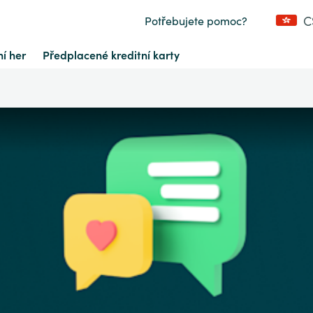
C
Potřebujete pomoc?
í her
Předplacené kreditní karty