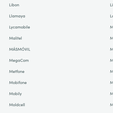
Libon
L
Llamaya
L
Lycamobile
M
Malitel
M
MÁSMÓVIL
M
MegaCom
M
Metfone
M
Mobifone
M
Mobily
M
Moldcell
M