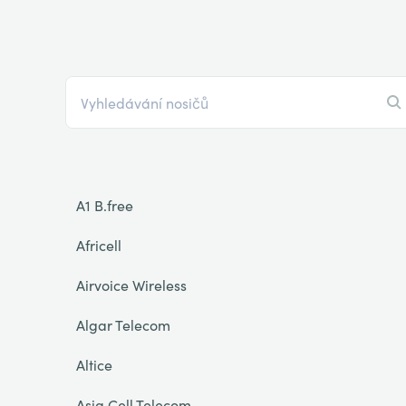
A1 B.free
Africell
Airvoice Wireless
Algar Telecom
Altice
Asia Cell Telecom