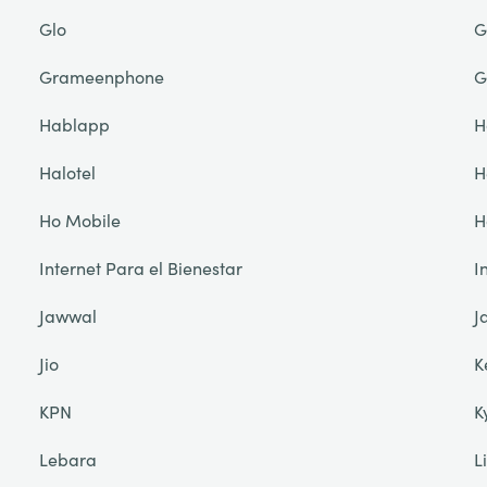
Glo
G
Grameenphone
G
Hablapp
H
Halotel
H
Ho Mobile
H
Internet Para el Bienestar
I
Jawwal
J
Jio
K
KPN
K
Lebara
L