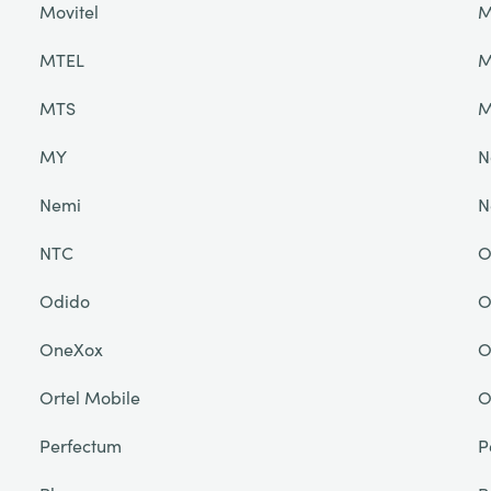
Movitel
M
MTEL
M
MTS
M
MY
N
Nemi
N
NTC
O
Odido
O
OneXox
O
Ortel Mobile
O
Perfectum
P