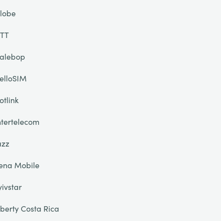
lobe
TT
alebop
elloSIM
otlink
ntertelecom
azz
ena Mobile
yivstar
iberty Costa Rica