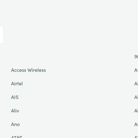
9
Access Wireless
A
Airtel
A
AIS
A
Aliv
A
Ano
A
AT&T
A