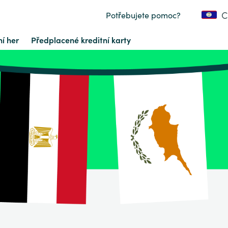
C
Potřebujete pomoc?
í her
Předplacené kreditní karty