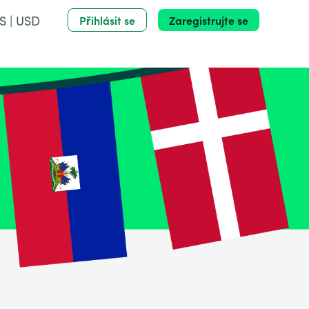
S | USD
Přihlásit se
Zaregistrujte se