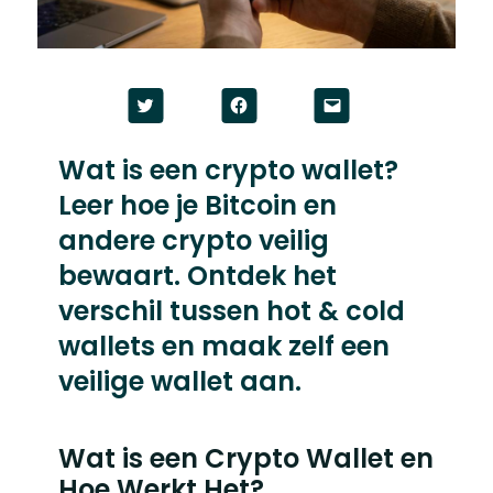
Click
Click
Click
to
to
to
share
share
email
on
on
a
Twitter
Facebook
link
Wat is een crypto wallet?
(Opens
(Opens
to
in
in
a
Leer hoe je Bitcoin en
new
new
friend
window)
window)
(Opens
in
andere crypto veilig
new
window)
bewaart. Ontdek het
verschil tussen hot & cold
wallets en maak zelf een
veilige wallet aan.
Wat is een Crypto Wallet en
Hoe Werkt Het?