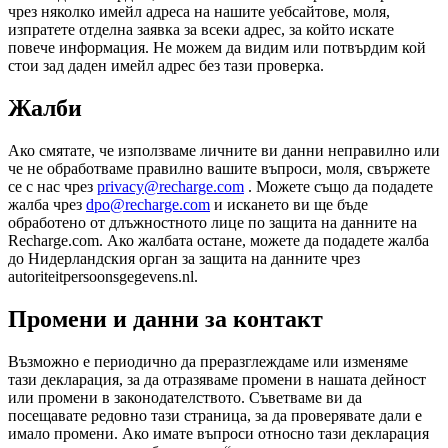
чрез няколко имейл адреса на нашите уебсайтове, моля,
изпратете отделна заявка за всеки адрес, за който искате
повече информация. Не можем да видим или потвърдим кой
стои зад даден имейл адрес без тази проверка.
Жалби
Ако смятате, че използваме личните ви данни неправилно или
че не обработваме правилно вашите въпроси, моля, свържете
се с нас чрез
privacy@recharge.com
. Можете също да подадете
жалба чрез
dpo@recharge.com
и искането ви ще бъде
обработено от длъжностното лице по защита на данните на
Recharge.com. Ако жалбата остане, можете да подадете жалба
до Нидерландския орган за защита на данните чрез
autoriteitpersoonsgegevens.nl.
Промени и данни за контакт
Възможно е периодично да преразглеждаме или изменяме
тази декларация, за да отразяваме промени в нашата дейност
или промени в законодателството. Съветваме ви да
посещавате редовно тази страница, за да проверявате дали е
имало промени. Ако имате въпроси относно тази декларация