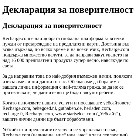
Декларация за поверителност
Декларация за поверителност
Recharge.com е най-добрата глобална платформа за всички
нужди от презареждане на предплатени карти. Достъпна във
всяка държава, по всяко време и на всеки език, Recharge.com
поддържа множество валути, за да направи закупуването на
над 16 000 предплатени продукта супер лесно, навсякъде по
света.
За да направим това по най-добрия възможен начин, понякога
изискваме лични данни от вас. Обещаваме да боравим с
вашата лична информация с най-голяма грижа, за да не се
притеснявате, че данните ви ще бъдат злоупотребени.
Когато използвате нашите услуги и посещавате уебсайтовете
Recharge.com, beltegoed.nl, guthaben.de, herladen.com,
recharge.fr, Recharge.com, www.startselect.com („Уебсайт“),
вашите лични данни ще бъдат обработвани.
Уебсайтът и предлаганите услуги се управляват от нас,
Recharge.com (наричани „ние“ или „нас“ в тази декларация).