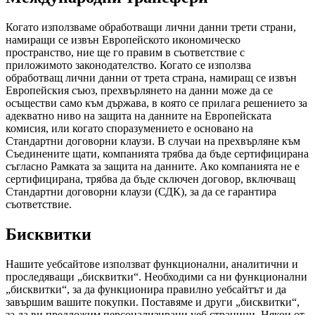
Когато използваме обработващи лични данни трети страни,
намиращи се извън Европейското икономическо
пространство, ние ще го правим в съответствие с
приложимото законодателство. Когато се използва
обработващ лични данни от трета страна, намиращ се извън
Европейския съюз, прехвърлянето на данни може да се
осъществи само към държава, в която се прилага решението за
адекватно ниво на защита на данните на Европейската
комисия, или когато споразумението е основано на
Стандартни договорни клаузи. В случаи на прехвърляне към
Съединените щати, компанията трябва да бъде сертифицирана
съгласно Рамката за защита на данните. Ако компанията не е
сертифицирана, трябва да бъде сключен договор, включващ
Стандартни договорни клаузи (СДК), за да се гарантира
съответствие.
Бисквитки
Нашите уебсайтове използват функционални, аналитични и
проследяващи „бисквитки“. Необходими са ни функционални
„бисквитки“, за да функционира правилно уебсайтът и да
завършим вашите покупки. Поставяме и други „бисквитки“,
за да ви предложим персонализирани уеб страници. Някои от