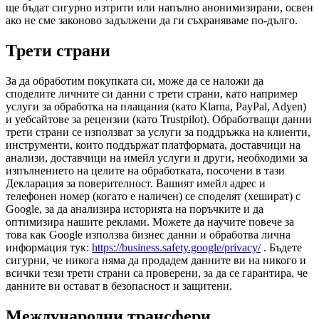
ще бъдат сигурно изтрити или напълно анонимизирани, освен
ако не сме законово задължени да ги съхраняваме по-дълго.
Трети страни
За да обработим покупката си, може да се наложи да
споделите личните си данни с трети страни, като например
услуги за обработка на плащания (като Klarna, PayPal, Adyen)
и уебсайтове за рецензии (като Trustpilot). Обработващи данни
трети страни се използват за услуги за поддръжка на клиенти,
инструменти, които поддържат платформата, доставчици на
анализи, доставчици на имейл услуги и други, необходими за
изпълнението на целите на обработката, посочени в тази
Декларация за поверителност. Вашият имейл адрес и
телефонен номер (когато е наличен) се споделят (хешират) с
Google, за да анализира историята на поръчките и да
оптимизира нашите реклами. Можете да научите повече за
това как Google използва бизнес данни и обработва лична
информация тук:
https://business.safety.google/privacy/
. Бъдете
сигурни, че никога няма да продадем данните ви на никого и
всички тези трети страни са проверени, за да се гарантира, че
данните ви остават в безопасност и защитени.
Международни трансфери