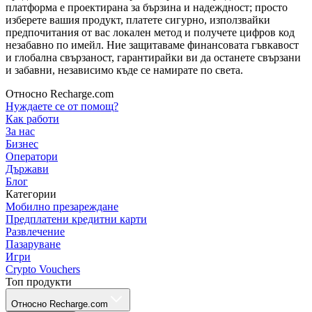
платформа е проектирана за бързина и надеждност; просто
изберете вашия продукт, платете сигурно, използвайки
предпочитания от вас локален метод и получете цифров код
незабавно по имейл. Ние защитаваме финансовата гъвкавост
и глобална свързаност, гарантирайки ви да останете свързани
и забавни, независимо къде се намирате по света.
Относно Recharge.com
Нуждаете се от помощ?
Как работи
За нас
Бизнес
Оператори
Държави
Блог
Категории
Мобилно презареждане
Предплатени кредитни карти
Развлечение
Пазаруване
Игри
Crypto Vouchers
Топ продукти
Относно Recharge.com