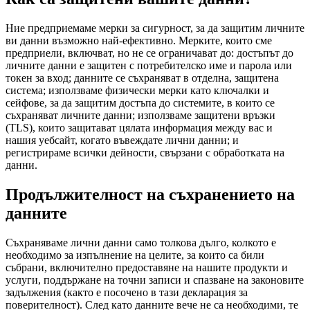
Ние предприемаме мерки за сигурност, за да защитим личните
ви данни възможно най-ефективно. Мерките, които сме
предприели, включват, но не се ограничават до: достъпът до
личните данни е защитен с потребителско име и парола или
токен за вход; данните се съхраняват в отделна, защитена
система; използваме физически мерки като ключалки и
сейфове, за да защитим достъпа до системите, в които се
съхраняват личните данни; използваме защитени връзки
(TLS), които защитават цялата информация между вас и
нашия уебсайт, когато въвеждате лични данни; и
регистрираме всички дейности, свързани с обработката на
данни.
Продължителност на съхранението на
данните
Съхраняваме лични данни само толкова дълго, колкото е
необходимо за изпълнение на целите, за които са били
събрани, включително предоставяне на нашите продукти и
услуги, поддържане на точни записи и спазване на законовите
задължения (както е посочено в тази декларация за
поверителност). След като данните вече не са необходими, те