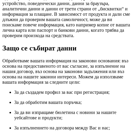
устройство, поведенчески данни, данни за браузъра,
аналитични данни и данни от трети страни от „бисквитки“ и
информация за плащане. В зависимост от продукта и дали сме
длъжни да проверим вашата самоличност, може да ви
поискаме повече информация, като например копие от вашата
лична карта или паспорт и банкови данни, когато трябва да
проверим произхода на средствата.
Защо се събират данни
Обработваме вашата информация на законови основания: въз
основа на предоставеното от вас съгласие, за изпълнение на
нашия договор, въз основа на законови задължения или въз
основа на нашите законни интереси. Можем да използваме
вашата информация за следните цели:
За да създадем профил за вас при регистрация;
За да обработим вашата поръчка;
За да ви изпращаме бюлетина с новини за нашите
уебсайтове и продукти;
За изпълнението на договора между Вас и нас;