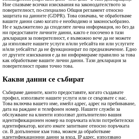
Ние спазваме всички изисквания на законодателството за
поверителност, по-специално Общия регламент относно
защитата на данните (GDPR). Това означава, че обработваме
вашите данни само когато е необходимо и законосъобразно.
Не е задължително да споделяте лична информация, но без да
ни предоставите личните данни, както е посочено в тази
декларация за поверителност, е възможно вече да не можете
да използвате нашите услуги и/или уебсайта ни или услугите
и/или уебсайтът да не функционират по предназначение. Едно
от другите изисквания е да ви информираме правилно за това
как обработваме вашите лични данни. Тази декларация за
поверителност прави точно това.
Какви данни се събират
Събираме данните, които предоставяте, когато създавате
профил, използвате нашите услуги или се свързвате с нас.
Това включва вашето име, имейл адрес, адрес на пребиваване,
дата на раждане и телефонен номер. Нашите служби за
обслужване на клиенти използват допълнително вашия
идентификационен номер на поръчката и/или потребителски
идентификатор, когато имате запитване относно поръчката
си. В допълнение към това, можем да обработваме
идентификационни данни за вход, IP адрес, използвано