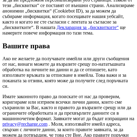
тези „бисквитки“ се поставят от външни страни. Анализираме
анонимни „бисквитки“ (Cookiebot ID), за да можем да
събираме информация, когато посещавате нашия уебсайт,
както и когато не сте съгласни с лентата за съгласие за
„бисквитките“. В нашата
Декларация за „бисквитките“
ще
намерите повече информация по тази тема.
Вашите права
Ако не желаете да получавате имейли или други съобщения
от нас, винаги можете да възразите срещу по-нататъшната
обработка на личните ви данни и да се отпишете, като
използвате връзката за отписване в имейла. Това важи и за
поканата за отзиви, която може да получите след поръчката
си.
Имате законното право да поискате от нас да проверим,
коригираме или изтрием всички лични данни, които сме
съхранили за Вас, както и правото да възразите срещу или да
ограничите обработката и да прехвърлите данните си в
машинночетим формат. Заявките могат да бъдат изпращани на
privacy@recharge.com
. Моля, използвайте имейл адреса,
свързан с личните данни, за които правите заявката, за да
можем да потвърдим, че това сте Вие. Ако правите поръчки