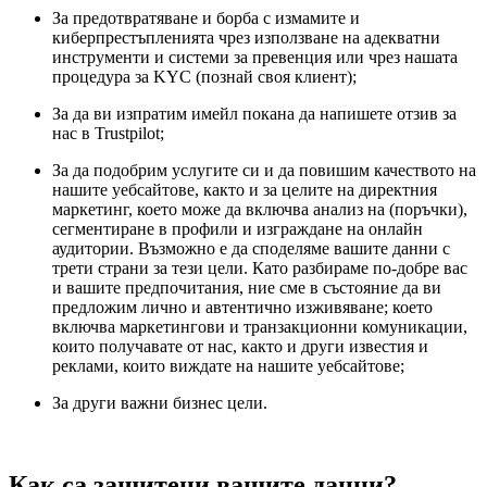
За предотвратяване и борба с измамите и
киберпрестъпленията чрез използване на адекватни
инструменти и системи за превенция или чрез нашата
процедура за KYC (познай своя клиент);
За да ви изпратим имейл покана да напишете отзив за
нас в Trustpilot;
За да подобрим услугите си и да повишим качеството на
нашите уебсайтове, както и за целите на директния
маркетинг, което може да включва анализ на (поръчки),
сегментиране в профили и изграждане на онлайн
аудитории. Възможно е да споделяме вашите данни с
трети страни за тези цели. Като разбираме по-добре вас
и вашите предпочитания, ние сме в състояние да ви
предложим лично и автентично изживяване; което
включва маркетингови и транзакционни комуникации,
които получавате от нас, както и други известия и
реклами, които виждате на нашите уебсайтове;
За други важни бизнес цели.
Как са защитени вашите данни?