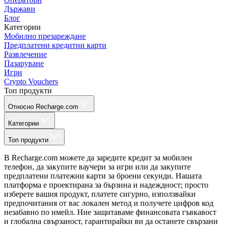
Държави
Блог
Категории
Мобилно презареждане
Предплатени кредитни карти
Развлечение
Пазаруване
Игри
Crypto Vouchers
Топ продукти
Относно Recharge.com
Категории
Топ продукти
В Recharge.com можете да заредите кредит за мобилен
телефон, да закупите ваучери за игри или да закупите
предплатени платежни карти за броени секунди. Нашата
платформа е проектирана за бързина и надеждност; просто
изберете вашия продукт, платете сигурно, използвайки
предпочитания от вас локален метод и получете цифров код
незабавно по имейл. Ние защитаваме финансовата гъвкавост
и глобална свързаност, гарантирайки ви да останете свързани