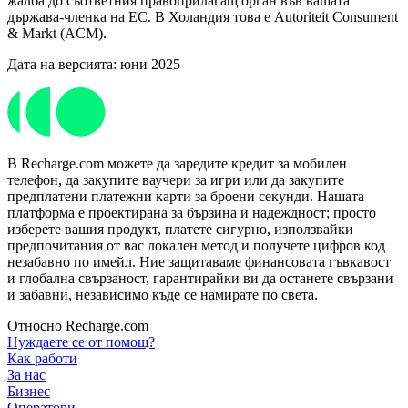
жалба до съответния правоприлагащ орган във вашата
държава-членка на ЕС. В Холандия това е Autoriteit Consument
& Markt (ACM).
Дата на версията: юни 2025
В Recharge.com можете да заредите кредит за мобилен
телефон, да закупите ваучери за игри или да закупите
предплатени платежни карти за броени секунди. Нашата
платформа е проектирана за бързина и надеждност; просто
изберете вашия продукт, платете сигурно, използвайки
предпочитания от вас локален метод и получете цифров код
незабавно по имейл. Ние защитаваме финансовата гъвкавост
и глобална свързаност, гарантирайки ви да останете свързани
и забавни, независимо къде се намирате по света.
Относно Recharge.com
Нуждаете се от помощ?
Как работи
За нас
Бизнес
Оператори