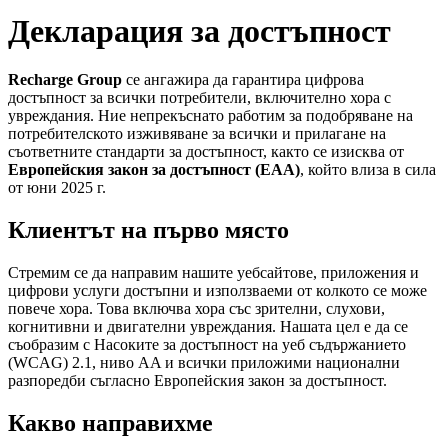
Декларация за достъпност
Recharge Group
се ангажира да гарантира цифрова
достъпност за всички потребители, включително хора с
увреждания. Ние непрекъснато работим за подобряване на
потребителското изживяване за всички и прилагане на
съответните стандарти за достъпност, както се изисква от
Европейския закон за достъпност (EAA)
, който влиза в сила
от юни 2025 г.
Клиентът на първо място
Стремим се да направим нашите уебсайтове, приложения и
цифрови услуги достъпни и използваеми от колкото се може
повече хора. Това включва хора със зрителни, слухови,
когнитивни и двигателни увреждания. Нашата цел е да се
съобразим с Насоките за достъпност на уеб съдържанието
(WCAG) 2.1, ниво AA и всички приложими национални
разпоредби съгласно Европейския закон за достъпност.
Какво направихме