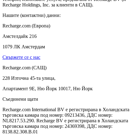
Recharge Holdings, Inc. за клиенти в САЩ).
Нашите (контактни) данни:
Recharge.com (Европа)
Амстелдайк 216
1079 ЛК Амстердам
Свържете се с нас
Recharge.com (САЩ)
228 Източна 45-та улица,
Апартамент 9E, Ню Йорк 10017, Ню Йорк
Съединени щати
Recharge.com International BV е регистрирана в Холандската
търговска камара под номер: 09213436, ДДС номер:
NL8217.53.290. Recharge BV е регистрирана в Холандската
търговска камара под номер: 24369398, ДДС номер:
8138.82.308.B.01