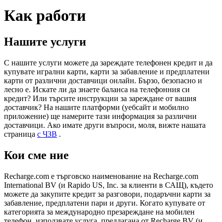
Как работи
Нашите услуги
С нашите услуги можете да зареждате телефонен кредит и да
купувате игрални карти, карти за забавление и предплатени
карти от различни доставчици онлайн. Бързо, безопасно и
лесно е. Искате ли да знаете баланса на телефонния си
кредит? Или търсите инструкции за зареждане от вашия
доставчик? На нашите платформи (уебсайт и мобилно
приложение) ще намерите тази информация за различни
доставчици. Ако имате други въпроси, моля, вижте нашата
страница
с ЧЗВ
.
Кои сме ние
Recharge.com е търговско наименование на Recharge.com
International BV (и Rapido US, Inc. за клиенти в САЩ), където
можете да закупите кредит за разговори, подаръчни карти за
забавление, предплатени пари и други. Когато купувате от
категорията за международно презареждане на мобилен
телефон, използвате услуга, предлагана от Recharge BV (и