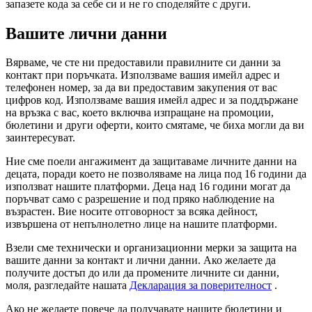
запазете кода за себе си и не го споделяйте с други.
Вашите лични данни
Вярваме, че сте ни предоставили правилните си данни за
контакт при поръчката. Използваме вашия имейл адрес и
телефонен номер, за да ви предоставим закупения от вас
цифров код. Използваме вашия имейл адрес и за поддържане
на връзка с вас, което включва изпращане на промоции,
бюлетини и други оферти, които смятаме, че биха могли да ви
заинтересуват.
Ние сме поели ангажимент да защитаваме личните данни на
децата, поради което не позволяваме на лица под 16 години да
използват нашите платформи. Деца над 16 години могат да
поръчват само с разрешение и под пряко наблюдение на
възрастен. Вие носите отговорност за всяка дейност,
извършена от непълнолетно лице на нашите платформи.
Взели сме технически и организационни мерки за защита на
вашите данни за контакт и лични данни. Ако желаете да
получите достъп до или да промените личните си данни,
моля, разгледайте нашата
Декларация за поверителност
.
Ако не желаете повече да получавате нашите бюлетини и