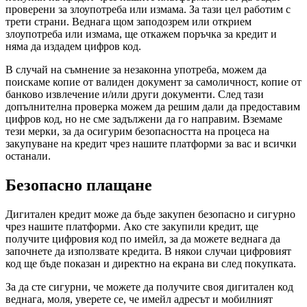
проверени за злоупотреба или измама. За тази цел работим с
трети страни. Веднага щом заподозрем или открием
злоупотреба или измама, ще откажем поръчка за кредит и
няма да издадем цифров код.
В случай на съмнение за незаконна употреба, можем да
поискаме копие от валиден документ за самоличност, копие от
банково извлечение и/или други документи. След тази
допълнителна проверка можем да решим дали да предоставим
цифров код, но не сме задължени да го направим. Вземаме
тези мерки, за да осигурим безопасността на процеса на
закупуване на кредит чрез нашите платформи за вас и всички
останали.
Безопасно плащане
Дигитален кредит може да бъде закупен безопасно и сигурно
чрез нашите платформи. Ако сте закупили кредит, ще
получите цифровия код по имейл, за да можете веднага да
започнете да използвате кредита. В някои случаи цифровият
код ще бъде показан и директно на екрана ви след покупката.
За да сте сигурни, че можете да получите своя дигитален код
веднага, моля, уверете се, че имейл адресът и мобилният