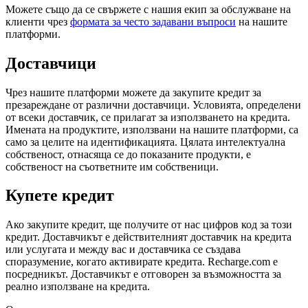
Можете също да се свържете с нашия екип за обслужване на
клиенти чрез
формата за често задавани въпроси
на нашите
платформи.
Доставчици
Чрез нашите платформи можете да закупите кредит за
презареждане от различни доставчици. Условията, определени
от всеки доставчик, се прилагат за използването на кредита.
Имената на продуктите, използвани на нашите платформи, са
само за целите на идентификацията. Цялата интелектуална
собственост, отнасяща се до показаните продукти, е
собственост на съответните им собственици.
Купете кредит
Ако закупите кредит, ще получите от нас цифров код за този
кредит. Доставчикът е действителният доставчик на кредита
или услугата и между вас и доставчика се създава
споразумение, когато активирате кредита. Recharge.com е
посредникът. Доставчикът е отговорен за възможността за
реално използване на кредита.