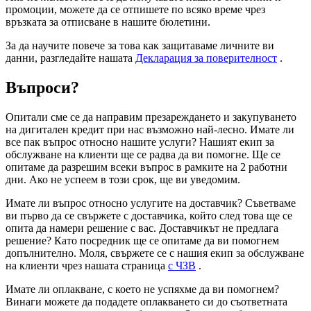
промоции, можете да се отпишете по всяко време чрез
връзката за отписване в нашите бюлетини.
За да научите повече за това как защитаваме личните ви
данни, разгледайте нашата
Декларация за поверителност
.
Въпроси?
Опитали сме се да направим презареждането и закупуването
на дигитален кредит при нас възможно най-лесно. Имате ли
все пак въпрос относно нашите услуги? Нашият екип за
обслужване на клиенти ще се радва да ви помогне. Ще се
опитаме да разрешим всеки въпрос в рамките на 2 работни
дни. Ако не успеем в този срок, ще ви уведомим.
Имате ли въпрос относно услугите на доставчик? Съветваме
ви първо да се свържете с доставчика, който след това ще се
опита да намери решение с вас. Доставчикът не предлага
решение? Като посредник ще се опитаме да ви помогнем
допълнително. Моля, свържете се с нашия екип за обслужване
на клиенти чрез нашата страница
с ЧЗВ
.
Имате ли оплакване, с което не успяхме да ви помогнем?
Винаги можете да подадете оплакването си до съответната