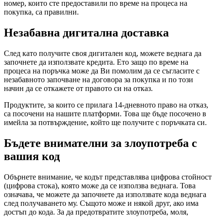
номер, които сте предоставили по време на процеса на
покупка, са правилни.
Незабавна дигитална доставка
След като получите своя дигитален код, можете веднага да
започнете да използвате кредита. Ето защо по време на
процеса на поръчка може да Ви помолим да се съгласите с
незабавното започване на договора за покупка и по този
начин да се откажете от правото си на отказ.
Продуктите, за които се прилага 14-дневното право на отказ,
са посочени на нашите платформи. Това ще бъде посочено в
имейла за потвърждение, който ще получите с поръчката си.
Бъдете внимателни за злоупотреба с
вашия код
Обърнете внимание, че кодът представлява цифрова стойност
(цифрова стока), която може да се използва веднага. Това
означава, че можете да започнете да използвате кода веднага
след получаването му. Същото може и някой друг, ако има
достъп до кода. За да предотвратите злоупотреба, моля,