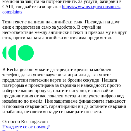
комисия за защита на потребителите. За услуги, базирани в
САЩ, следвайте тази връзка:
https://www.usa.gov/consumer-
complaints
.
Този текст е написан на английски език. Преводът на друг
език е предоставен само за удобство. В случай на
несъответствие между английския текст и превода му на друг
език, оригиналната английска версия има предимство.
В Recharge.com можете да заредите кредит за мобилен
телефон, да закупите ваучери за игри или да закупите
предплатени платежни карти за броени секунди. Нашата
платформа е проектирана за бързина и надеждност; просто
изберете вашия продукт, платете сигурно, използвайки
предпочитания от вас локален метод и получете цифров код
незабавно по имейл. Ние защитаваме финансовата гъвкавост
и глобална свързаност, гарантирайки ви да останете свързани
и забавни, независимо къде се намирате по света.
Относно Recharge.com
Нуждаете се от помощ?