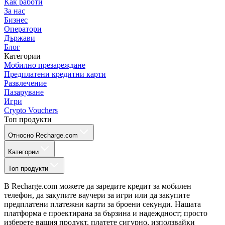
Как работи
За нас
Бизнес
Оператори
Държави
Блог
Категории
Мобилно презареждане
Предплатени кредитни карти
Развлечение
Пазаруване
Игри
Crypto Vouchers
Топ продукти
Относно Recharge.com
Категории
Топ продукти
В Recharge.com можете да заредите кредит за мобилен
телефон, да закупите ваучери за игри или да закупите
предплатени платежни карти за броени секунди. Нашата
платформа е проектирана за бързина и надеждност; просто
изберете вашия продукт, платете сигурно, използвайки