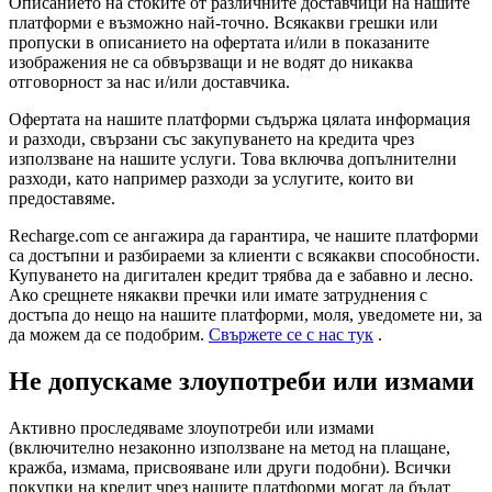
Описанието на стоките от различните доставчици на нашите
платформи е възможно най-точно. Всякакви грешки или
пропуски в описанието на офертата и/или в показаните
изображения не са обвързващи и не водят до никаква
отговорност за нас и/или доставчика.
Офертата на нашите платформи съдържа цялата информация
и разходи, свързани със закупуването на кредита чрез
използване на нашите услуги. Това включва допълнителни
разходи, като например разходи за услугите, които ви
предоставяме.
Recharge.com се ангажира да гарантира, че нашите платформи
са достъпни и разбираеми за клиенти с всякакви способности.
Купуването на дигитален кредит трябва да е забавно и лесно.
Ако срещнете някакви пречки или имате затруднения с
достъпа до нещо на нашите платформи, моля, уведомете ни, за
да можем да се подобрим.
Свържете се с нас тук
.
Не допускаме злоупотреби или измами
Активно проследяваме злоупотреби или измами
(включително незаконно използване на метод на плащане,
кражба, измама, присвояване или други подобни). Всички
покупки на кредит чрез нашите платформи могат да бъдат