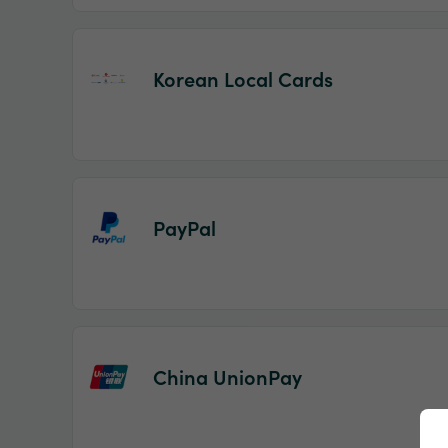
Korean Local Cards
PayPal
China UnionPay