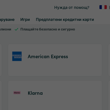
Нужда от помощ?
аруване
Игри
Предплатени кредитни карти
илиони
Плащайте безопасно и сигурно
American Express
Item
1
of
Klarna
2