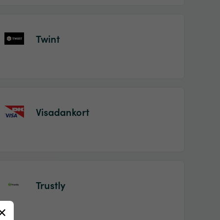
Twint
Visadankort
Trustly