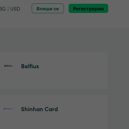
BG | USD
Впиши се
Регистрирам
Belfius
Shinhan Card