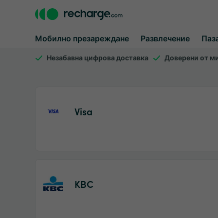
Мобилно презареждане
Развлечение
Паз
Незабавна цифрова доставка
Доверени от м
Visa
KBC