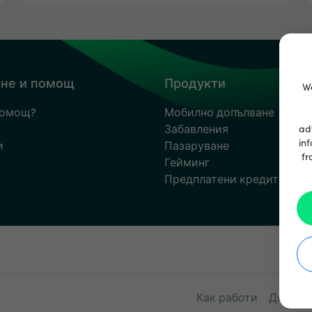
не и помощ
Продукти
We
помощ?
Мобилно допълване
Забавления
ad
inf
и
Пазаруване
fr
Гейминг
Предплатени кредитни ка
е
Как работи
Деклар