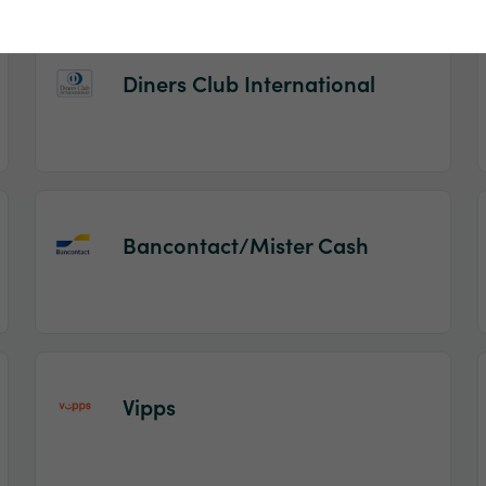
Diners Club International
Bancontact/Mister Cash
Vipps