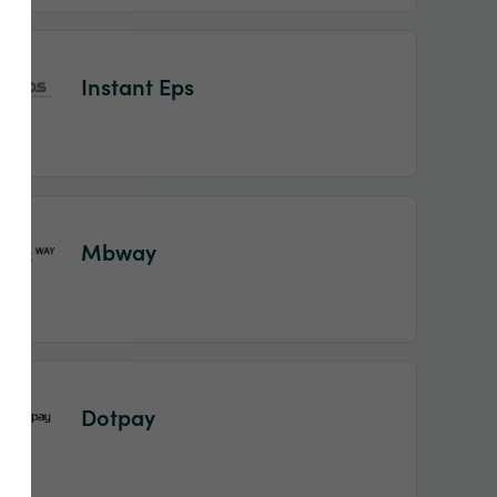
Instant Eps
Mbway
Dotpay