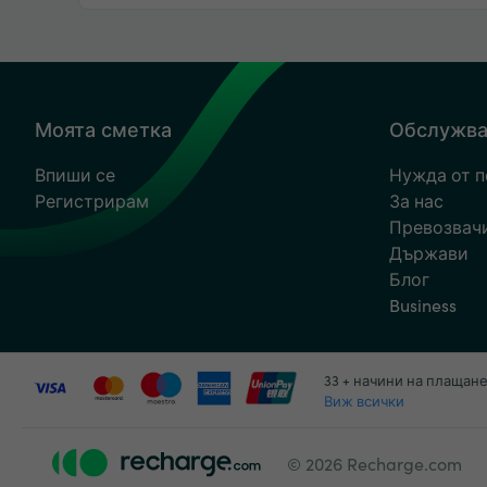
Моята сметка
Обслужва
Впиши се
Нужда от 
Регистрирам
За нас
Превозвач
Държави
Блог
Business
33 + начини на плащан
Виж всички
© 2026 Recharge.com