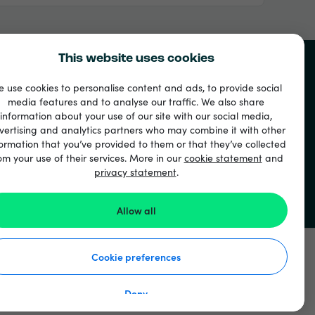
This website uses cookies
 use cookies to personalise content and ads, to provide social
media features and to analyse our traffic. We also share
information about your use of our site with our social media,
vertising and analytics partners who may combine it with other
ormation that you’ve provided to them or that they’ve collected
om your use of their services. More in our
cookie statement
and
privacy statement
.
рти
Allow all
Cookie preferences
Deny
ация за поверителност
Декларация за бисквитките