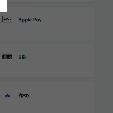
Apple Pay
Blik
Vpay