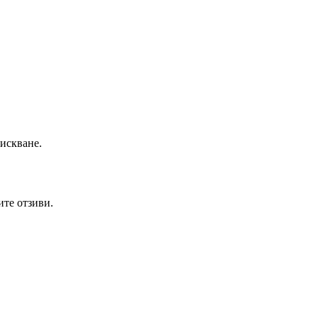
искване.
ите отзиви.