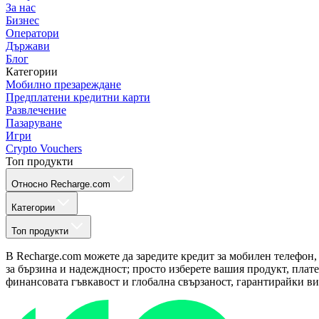
За нас
Бизнес
Оператори
Държави
Блог
Категории
Мобилно презареждане
Предплатени кредитни карти
Развлечение
Пазаруване
Игри
Crypto Vouchers
Топ продукти
Относно Recharge.com
Категории
Топ продукти
В Recharge.com можете да заредите кредит за мобилен телефон,
за бързина и надеждност; просто изберете вашия продукт, плат
финансовата гъвкавост и глобална свързаност, гарантирайки ви 