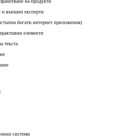
азработване на продукти
и и външни експерти
остъпни богати интернет приложения)
терактивни елементи
а текста
ние
ание
:
ионни системи