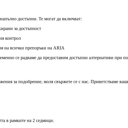
 напълно достъпни. Те могат да включват:
кирани за достъпност
ия контрол
ря на всички препоръки на ARIA
еменно се радваме да предоставим достъпни алтернативи при по
жения за подобрение, моля свържете се с нас. Приветстваме ваш
тта в рамките на 2 седмици.