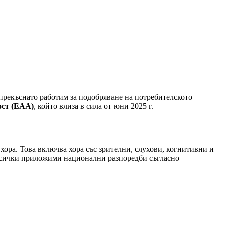
прекъснато работим за подобряване на потребителското
ост (EAA)
, който влиза в сила от юни 2025 г.
ора. Това включва хора със зрителни, слухови, когнитивни и
 всички приложими национални разпоредби съгласно