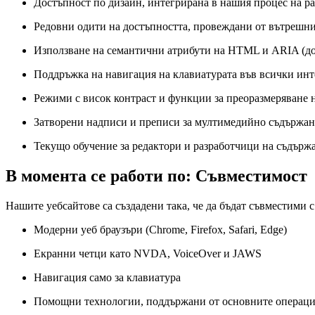
Достъпност по дизайн, интегрирана в нашия процес на р
Редовни одити на достъпността, провеждани от вътрешн
Използване на семантични атрибути на HTML и ARIA (д
Поддръжка на навигация на клавиатурата във всички ин
Режими с висок контраст и функции за преоразмеряване н
Затворени надписи и преписи за мултимедийно съдържа
Текущо обучение за редактори и разработчици на съдърж
В момента се работи по: Съвместимост
Нашите уебсайтове са създадени така, че да бъдат съвместими с
Модерни уеб браузъри (Chrome, Firefox, Safari, Edge)
Екранни четци като NVDA, VoiceOver и JAWS
Навигация само за клавиатура
Помощни технологии, поддържани от основните операц