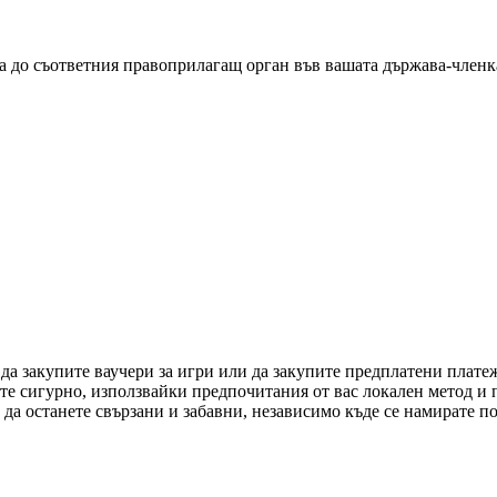
а до съответния правоприлагащ орган във вашата държава-членка 
 да закупите ваучери за игри или да закупите предплатени плат
ете сигурно, използвайки предпочитания от вас локален метод и
да останете свързани и забавни, независимо къде се намирате по