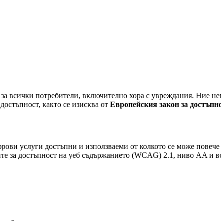
 за всички потребители, включително хора с увреждания. Ние не
достъпност, както се изисква от
Европейския закон за достъпн
ови услуги достъпни и използваеми от колкото се може повече х
ките за достъпност на уеб съдържанието (WCAG) 2.1, ниво AA и