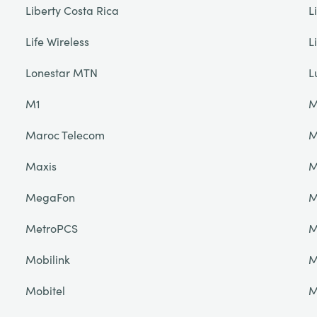
Liberty Costa Rica
L
Life Wireless
L
Lonestar MTN
L
M1
M
Maroc Telecom
M
Maxis
M
MegaFon
MetroPCS
M
Mobilink
M
Mobitel
M