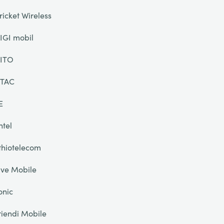
ricket Wireless
IGI mobil
ITO
TAC
E
ntel
thiotelecom
ive Mobile
onic
riendi Mobile