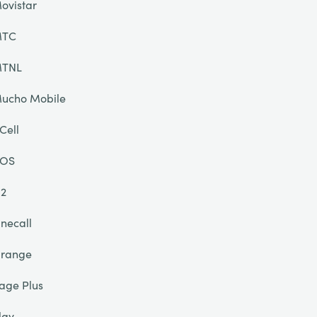
ovistar
TC
TNL
ucho Mobile
Cell
OS
2
necall
range
age Plus
lay