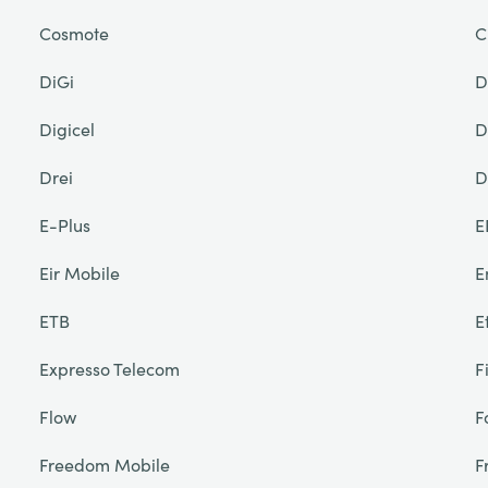
Cosmote
C
DiGi
D
Digicel
D
Drei
D
E-Plus
E
Eir Mobile
E
ETB
E
Expresso Telecom
F
Flow
F
Freedom Mobile
F