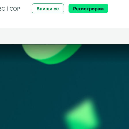
BG | COP
Впиши се
Регистрирам