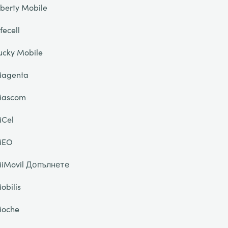
iberty Mobile
ifecell
ucky Mobile
agenta
ascom
Cel
MEO
iMovil Допълнете
obilis
oche