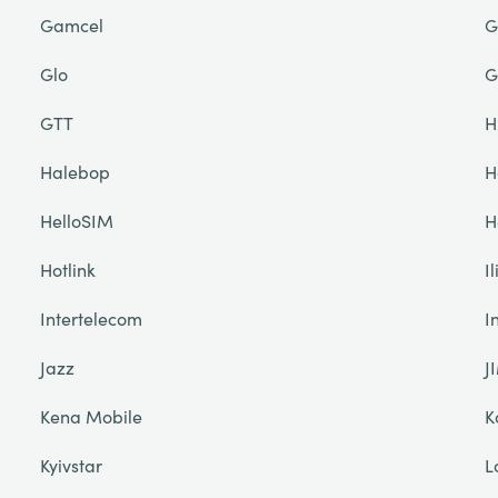
Gamcel
G
Glo
G
GTT
H
Halebop
H
HelloSIM
H
Hotlink
I
Intertelecom
I
Jazz
J
Kena Mobile
K
Kyivstar
L