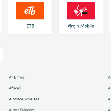
ETB
Virgin Mobile
A1 B.free
A
Africell
A
Airvoice Wireless
A
Algar Telecom
A