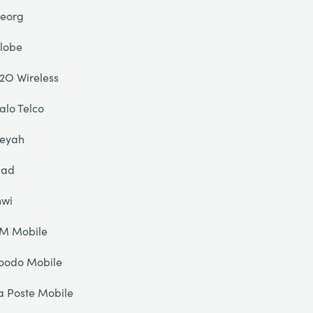
eorg
lobe
2O Wireless
alo Telco
eyah
liad
nwi
IM Mobile
oodo Mobile
a Poste Mobile