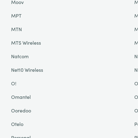
Moov
M
MPT
M
MTN
M
MTS Wireless
M
Natcom
N
Net10 Wireless
N
O!
O
Omantel
O
Ooredoo
O
Otelo
P
Personal
P