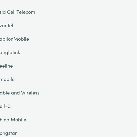
sia Cell Telecom
vantel
abilonMobile
anglalink
eeline
mobile
able and Wireless
ell-C
hina Mobile
ongstar