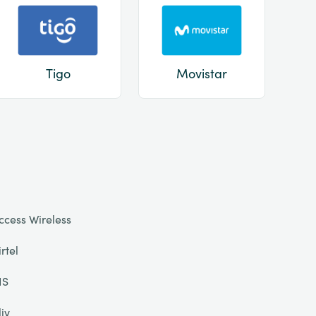
Tigo
Movistar
ccess Wireless
irtel
IS
liv