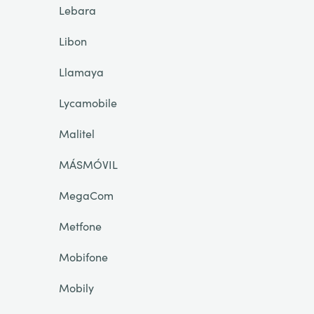
Lebara
Libon
Llamaya
Lycamobile
Malitel
MÁSMÓVIL
MegaCom
Metfone
Mobifone
Mobily