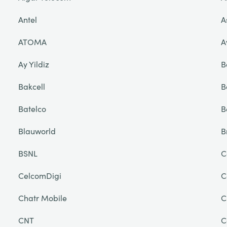
Antel
A
ATOMA
A
Ay Yildiz
B
Bakcell
B
Batelco
B
Blauworld
B
BSNL
C
CelcomDigi
C
Chatr Mobile
C
CNT
C